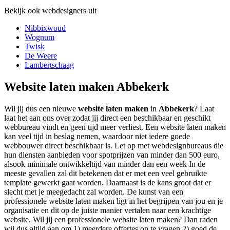
Bekijk ook webdesigners uit
Nibbixwoud
Wognum
Twisk
De Weere
Lambertschaag
Website laten maken Abbekerk
Wil jij dus een nieuwe
website laten maken
in
Abbekerk
? Laat
laat het aan ons over zodat jij direct een beschikbaar en geschikt
webbureau vindt en geen tijd meer verliest. Een website laten maken
kan veel tijd in beslag nemen, waardoor niet iedere goede
webbouwer direct beschikbaar is. Let op met webdesignbureaus die
hun diensten aanbieden voor spotprijzen van minder dan 500 euro,
alsook minimale ontwikkeltijd van minder dan een week In de
meeste gevallen zal dit betekenen dat er met een veel gebruikte
template gewerkt gaat worden. Daarnaast is de kans groot dat er
slecht met je meegedacht zal worden. De kunst van een
professionele website laten maken ligt in het begrijpen van jou en je
organisatie en dit op de juiste manier vertalen naar een krachtige
website. Wil jij een professionele website laten maken? Dan raden
wij dus altijd aan om 1) meerdere offertes op te vragen 2) goed de