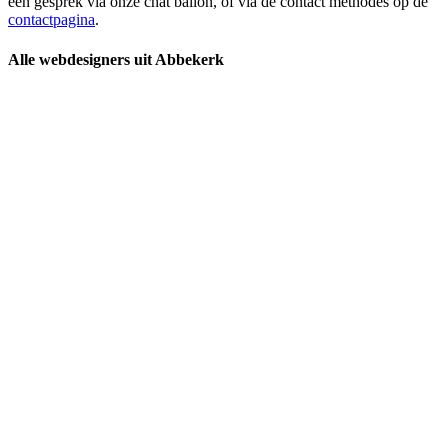
een gesprek via onze chat ballon, of via de contact methodes op de
contactpagina
.
Alle webdesigners uit Abbekerk