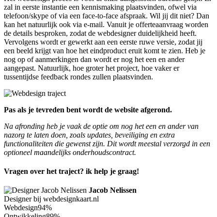
zal in eerste instantie een kennismaking plaatsvinden, ofwel via
telefoon/skype of via een face-to-face afspraak. Wil jij dit niet? Dan
kan het natuurlijk ook via e-mail. Vanuit je offerteaanvraag worden
de details besproken, zodat de webdesigner duidelijkheid heeft.
Vervolgens wordt er gewerkt aan een eerste ruwe versie, zodat jij
een beeld krijgt van hoe het eindproduct eruit komt te zien. Heb je
nog op of aanmerkingen dan wordt er nog het een en ander
aangepast. Natuurlijk, hoe groter het project, hoe vaker er
tussentijdse feedback rondes zullen plaatsvinden.
Pas als je tevreden bent wordt de website afgerond.
Na afronding heb je vaak de optie om nog het een en ander van
nazorg te laten doen, zoals updates, beveiliging en extra
functionaliteiten die gewenst zijn. Dit wordt meestal verzorgd in een
optioneel maandelijks onderhoudscontract.
Vragen over het traject? ik help je graag!
Jacob Nelissen
Designer bij webdesignkaart.nl
Webdesign
94%
Ontwikkeling
89%