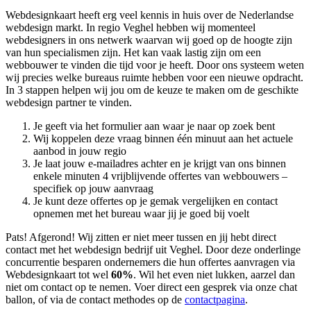
Webdesignkaart heeft erg veel kennis in huis over de Nederlandse
webdesign markt. In regio Veghel hebben wij momenteel
webdesigners in ons netwerk waarvan wij goed op de hoogte zijn
van hun specialismen zijn. Het kan vaak lastig zijn om een
webbouwer te vinden die tijd voor je heeft. Door ons systeem weten
wij precies welke bureaus ruimte hebben voor een nieuwe opdracht.
In 3 stappen helpen wij jou om de keuze te maken om de geschikte
webdesign partner te vinden.
Je geeft via het formulier aan waar je naar op zoek bent
Wij koppelen deze vraag binnen één minuut aan het actuele
aanbod in jouw regio
Je laat jouw e-mailadres achter en je krijgt van ons binnen
enkele minuten 4 vrijblijvende offertes van webbouwers –
specifiek op jouw aanvraag
Je kunt deze offertes op je gemak vergelijken en contact
opnemen met het bureau waar jij je goed bij voelt
Pats! Afgerond! Wij zitten er niet meer tussen en jij hebt direct
contact met het webdesign bedrijf uit Veghel. Door deze onderlinge
concurrentie besparen ondernemers die hun offertes aanvragen via
Webdesignkaart tot wel
60%
. Wil het even niet lukken, aarzel dan
niet om contact op te nemen. Voer direct een gesprek via onze chat
ballon, of via de contact methodes op de
contactpagina
.