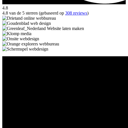
4.8
4.8 van de 5 sterren (gebaseerd op
308 reviews
)