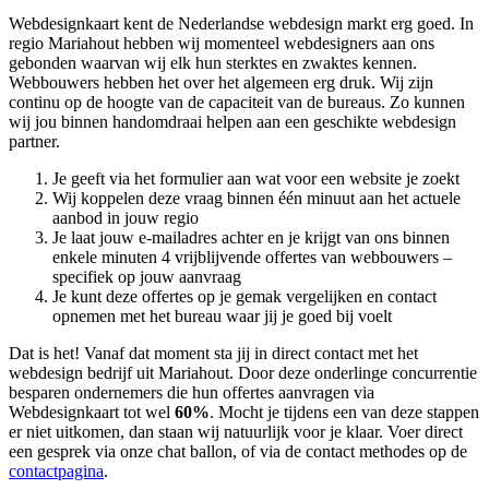
Webdesignkaart kent de Nederlandse webdesign markt erg goed. In
regio Mariahout hebben wij momenteel
webdesigners aan ons
gebonden waarvan wij elk hun sterktes en zwaktes kennen.
Webbouwers hebben het over het algemeen erg druk. Wij zijn
continu op de hoogte van de capaciteit van de bureaus. Zo kunnen
wij jou binnen handomdraai helpen aan een geschikte webdesign
partner.
Je geeft via het formulier aan wat voor een website je zoekt
Wij koppelen deze vraag binnen één minuut aan het actuele
aanbod in jouw regio
Je laat jouw e-mailadres achter en je krijgt van ons binnen
enkele minuten 4 vrijblijvende offertes van webbouwers –
specifiek op jouw aanvraag
Je kunt deze offertes op je gemak vergelijken en contact
opnemen met het bureau waar jij je goed bij voelt
Dat is het! Vanaf dat moment sta jij in direct contact met het
webdesign bedrijf uit Mariahout. Door deze onderlinge concurrentie
besparen ondernemers die hun offertes aanvragen via
Webdesignkaart tot wel
60%
. Mocht je tijdens een van deze stappen
er niet uitkomen, dan staan wij natuurlijk voor je klaar. Voer direct
een gesprek via onze chat ballon, of via de contact methodes op de
contactpagina
.