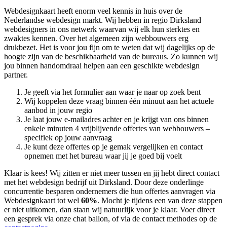
Webdesignkaart heeft enorm veel kennis in huis over de
Nederlandse webdesign markt. Wij hebben in regio Dirksland
webdesigners in ons netwerk waarvan wij elk hun sterktes en
zwaktes kennen. Over het algemeen zijn webbouwers erg
drukbezet. Het is voor jou fijn om te weten dat wij dagelijks op de
hoogte zijn van de beschikbaarheid van de bureaus. Zo kunnen wij
jou binnen handomdraai helpen aan een geschikte webdesign
partner.
Je geeft via het formulier aan waar je naar op zoek bent
Wij koppelen deze vraag binnen één minuut aan het actuele
aanbod in jouw regio
Je laat jouw e-mailadres achter en je krijgt van ons binnen
enkele minuten 4 vrijblijvende offertes van webbouwers –
specifiek op jouw aanvraag
Je kunt deze offertes op je gemak vergelijken en contact
opnemen met het bureau waar jij je goed bij voelt
Klaar is kees! Wij zitten er niet meer tussen en jij hebt direct contact
met het webdesign bedrijf uit Dirksland. Door deze onderlinge
concurrentie besparen ondernemers die hun offertes aanvragen via
Webdesignkaart tot wel
60%
. Mocht je tijdens een van deze stappen
er niet uitkomen, dan staan wij natuurlijk voor je klaar. Voer direct
een gesprek via onze chat ballon, of via de contact methodes op de