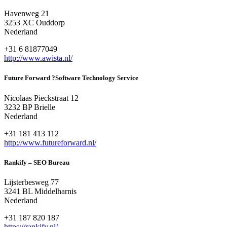
Havenweg 21
3253 XC Ouddorp
Nederland
+31 6 81877049
http://www.awista.nl/
Future Forward ?Software Technology Service
Nicolaas Pieckstraat 12
3232 BP Brielle
Nederland
+31 181 413 112
http://www.futureforward.nl/
Rankify – SEO Bureau
Lijsterbesweg 77
3241 BL Middelharnis
Nederland
+31 187 820 187
https://rankify.nl/