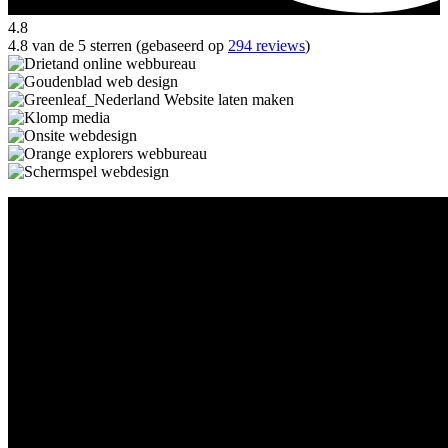
4.8
4.8 van de 5 sterren (gebaseerd op
294 reviews
)