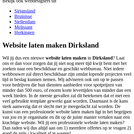
Bekijk ook webdesigners uit
Sirjansland
Bruinisse
Stellendam
Melissant
Herkingen
Website laten maken Dirksland
Wil jij dus een nieuwe
website laten maken
in
Dirksland
? Laat
ons er dan voor zorgen dat jij niet nog meer tijd kwijt bent met het
zoeken naar een beschikbaar en geschikt webbureau. Niet iedere
webbouwer zal direct beschikbaar zijn omdat lopende projecten veel
tijd in beslag kunnen nemen. Wij adviseren ook om op te passen
voor bedrijven die hun diensten aanbieden voor spotprijzen van
minder dan 500 euro, of enorm korte levertijden van minder dan een
week bieden. In de meeste gevallen zal dit betekenen dat er met een
veel gebruikte template gewerkt gaat worden. Daarnaast is de kans
sterk aanwezig dat er slecht met je meegedacht zal worden. De
kunst van een professionele website laten maken ligt in het begrijpen
van jou en je organisatie en dit op de juiste manier vertalen naar een
krachtige website. Wil jij een professionele website laten maken?
Dan raden wij dus altijd aan om 1) meerdere offertes op te vragen 2)
goed de prijs / kwaliteit af te wegen!