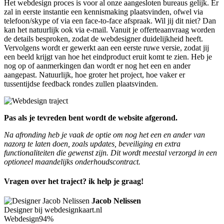
Het webdesign proces is voor al onze aangesloten bureaus gelijk. Er
zal in eerste instantie een kennismaking plaatsvinden, ofwel via
telefoon/skype of via een face-to-face afspraak. Wil jij dit niet? Dan
kan het natuurlijk ook via e-mail. Vanuit je offerteaanvraag worden
de details besproken, zodat de webdesigner duidelijkheid heeft.
Vervolgens wordt er gewerkt aan een eerste ruwe versie, zodat jij
een beeld krijgt van hoe het eindproduct eruit komt te zien. Heb je
nog op of aanmerkingen dan wordt er nog het een en ander
aangepast. Natuurlijk, hoe groter het project, hoe vaker er
tussentijdse feedback rondes zullen plaatsvinden.
Pas als je tevreden bent wordt de website afgerond.
Na afronding heb je vaak de optie om nog het een en ander van
nazorg te laten doen, zoals updates, beveiliging en extra
functionaliteiten die gewenst zijn. Dit wordt meestal verzorgd in een
optioneel maandelijks onderhoudscontract.
Vragen over het traject? ik help je graag!
Jacob Nelissen
Designer bij webdesignkaart.nl
Webdesign
94%