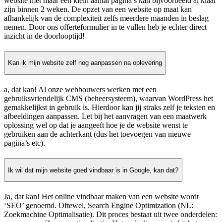
website met maar een klein aantal pagina’s kan bijvoorbeeld al klaar
zijn binnen 2 weken. De opzet van een website op maat kan
afhankelijk van de complexiteit zelfs meerdere maanden in beslag
nemen. Door ons offerteformulier in te vullen heb je echter direct
inzicht in de doorlooptijd!
Kan ik mijn website zelf nog aanpassen na oplevering
a, dat kan! Al onze webbouwers werken met een
gebruiksvriendelijk CMS (beheersysteem), waarvan WordPress het
gemakkelijkst in gebruik is. Hierdoor kan jij straks zelf je teksten en
afbeeldingen aanpassen. Let bij het aanvragen van een maatwerk
oplossing wel op dat je aangeeft hoe je de website wenst te
gebruiken aan de achterkant (dus het toevoegen van nieuwe
pagina’s etc).
Ik wil dat mijn website goed vindbaar is in Google, kan dat?
Ja, dat kan! Het online vindbaar maken van een website wordt
‘SEO’ genoemd. Oftewel, Search Engine Optimization (NL:
Zoekmachine Optimalisatie). Dit proces bestaat uit twee onderdelen: