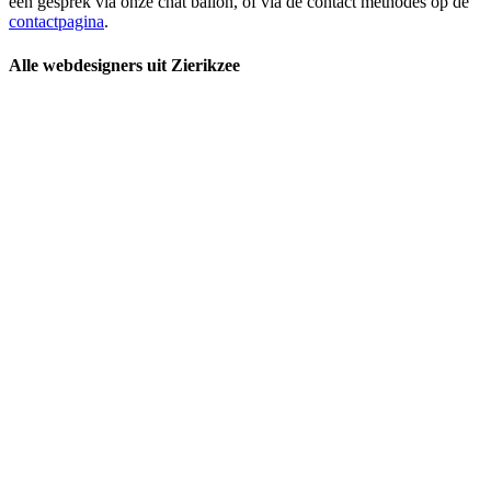
een gesprek via onze chat ballon, of via de contact methodes op de
contactpagina
.
Alle webdesigners uit Zierikzee