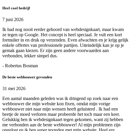
Heel cool bedrijf
7 juni 2026
Ik had nog nooit eerder gehoord van webdesignkaart, maar kwam
ze tegen op Google. Het concept is heel speciaal. Je vult een kort
formulier in en druk op verzenden. Even afwachten en je krijg gelijk
enkele offertes van professionele partijen. Uiteindelijk kan je op je
gemak gaan kiezen. Er zijn geen andere voorwaarden aan
verbonden, lekker simpel dus.
- Robertus Bosman
De beste webbouwer gevonden
31 mei 2026
Een aantal maanden geleden was ik dringend op zoek naar een
webbouwer die mijn website kon fixen, omdat mijn vorige
webbouwer niet naar mijn wensen heeft geluisterd . Ik had een
beetje de moed verloren maar probeerde het toch maar een keer.
Gelukkig ben ik webdesignkaart tegen gekomen, want zij hebben
me verbonden aan de beste webbouwer! Al mijn problemen zijn
opgelost en ik ben super tevreden met mijn website. Heel erg