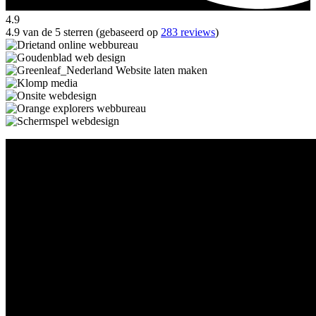
4.9
4.9 van de 5 sterren (gebaseerd op
283 reviews
)