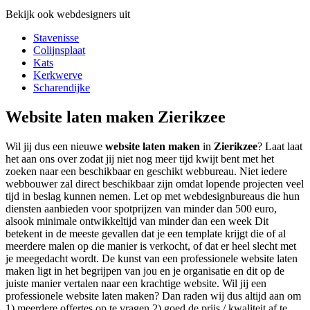
Bekijk ook webdesigners uit
Stavenisse
Colijnsplaat
Kats
Kerkwerve
Scharendijke
Website laten maken Zierikzee
Wil jij dus een nieuwe
website laten maken
in
Zierikzee
? Laat laat
het aan ons over zodat jij niet nog meer tijd kwijt bent met het
zoeken naar een beschikbaar en geschikt webbureau. Niet iedere
webbouwer zal direct beschikbaar zijn omdat lopende projecten veel
tijd in beslag kunnen nemen. Let op met webdesignbureaus die hun
diensten aanbieden voor spotprijzen van minder dan 500 euro,
alsook minimale ontwikkeltijd van minder dan een week Dit
betekent in de meeste gevallen dat je een template krijgt die of al
meerdere malen op die manier is verkocht, of dat er heel slecht met
je meegedacht wordt. De kunst van een professionele website laten
maken ligt in het begrijpen van jou en je organisatie en dit op de
juiste manier vertalen naar een krachtige website. Wil jij een
professionele website laten maken? Dan raden wij dus altijd aan om
1) meerdere offertes op te vragen 2) goed de prijs / kwaliteit af te