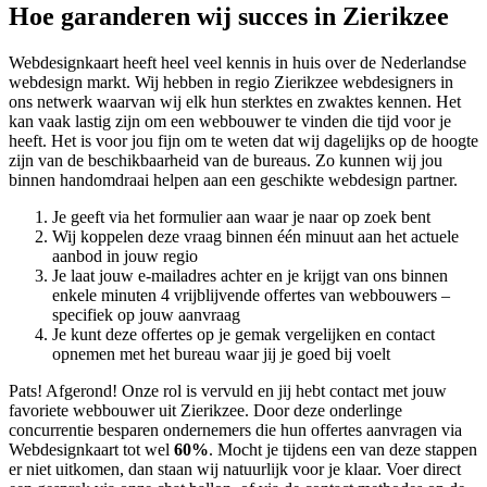
Hoe garanderen wij succes in Zierikzee
Webdesignkaart heeft heel veel kennis in huis over de Nederlandse
webdesign markt. Wij hebben in regio Zierikzee
webdesigners in
ons netwerk waarvan wij elk hun sterktes en zwaktes kennen. Het
kan vaak lastig zijn om een webbouwer te vinden die tijd voor je
heeft. Het is voor jou fijn om te weten dat wij dagelijks op de hoogte
zijn van de beschikbaarheid van de bureaus. Zo kunnen wij jou
binnen handomdraai helpen aan een geschikte webdesign partner.
Je geeft via het formulier aan waar je naar op zoek bent
Wij koppelen deze vraag binnen één minuut aan het actuele
aanbod in jouw regio
Je laat jouw e-mailadres achter en je krijgt van ons binnen
enkele minuten 4 vrijblijvende offertes van webbouwers –
specifiek op jouw aanvraag
Je kunt deze offertes op je gemak vergelijken en contact
opnemen met het bureau waar jij je goed bij voelt
Pats! Afgerond! Onze rol is vervuld en jij hebt contact met jouw
favoriete webbouwer uit Zierikzee. Door deze onderlinge
concurrentie besparen ondernemers die hun offertes aanvragen via
Webdesignkaart tot wel
60%
. Mocht je tijdens een van deze stappen
er niet uitkomen, dan staan wij natuurlijk voor je klaar. Voer direct