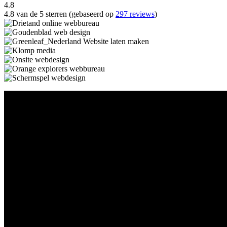
4.8
4.8 van de 5 sterren (gebaseerd op
297 reviews
)