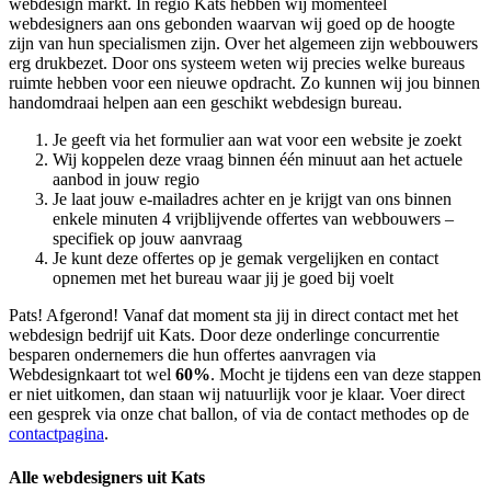
webdesign markt. In regio Kats hebben wij momenteel
webdesigners aan ons gebonden waarvan wij goed op de hoogte
zijn van hun specialismen zijn. Over het algemeen zijn webbouwers
erg drukbezet. Door ons systeem weten wij precies welke bureaus
ruimte hebben voor een nieuwe opdracht. Zo kunnen wij jou binnen
handomdraai helpen aan een geschikt webdesign bureau.
Je geeft via het formulier aan wat voor een website je zoekt
Wij koppelen deze vraag binnen één minuut aan het actuele
aanbod in jouw regio
Je laat jouw e-mailadres achter en je krijgt van ons binnen
enkele minuten 4 vrijblijvende offertes van webbouwers –
specifiek op jouw aanvraag
Je kunt deze offertes op je gemak vergelijken en contact
opnemen met het bureau waar jij je goed bij voelt
Pats! Afgerond! Vanaf dat moment sta jij in direct contact met het
webdesign bedrijf uit Kats. Door deze onderlinge concurrentie
besparen ondernemers die hun offertes aanvragen via
Webdesignkaart tot wel
60%
. Mocht je tijdens een van deze stappen
er niet uitkomen, dan staan wij natuurlijk voor je klaar. Voer direct
een gesprek via onze chat ballon, of via de contact methodes op de
contactpagina
.
Alle webdesigners uit Kats