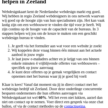
helpen in Zeeland
Webdesignkaart kent de Nederlandse webdesign markt erg goed.
Wij hebben in regio Zeeland
webdesigners in ons netwerk waarvan
wij goed op de hoogte zijn van hun specialismen zijn. Het kan vaak
lastig zijn om een webbouwer te vinden die tijd voor je heeft. Wij
zijn continu op de hoogte van de capaciteit van de bureaus. In 3
stappen helpen wij jou om de keuze te maken om een geschikt
webdesign bureau te vinden.
Je geeft via het formulier aan wat voor een website je zoekt
Wij koppelen deze vraag binnen één minuut aan het actuele
aanbod in jouw regio
Je laat jouw e-mailadres achter en je krijgt van ons binnen
enkele minuten 4 vrijblijvende offertes van webbouwers –
specifiek op jouw aanvraag
Je kunt deze offertes op je gemak vergelijken en contact
opnemen met het bureau waar jij je goed bij voelt
Klaar is kees! Vanaf dat moment sta jij in direct contact met het
webdesign bedrijf uit Zeeland. Door deze onderlinge concurrentie
besparen ondernemers die hun offertes aanvragen via
Webdesignkaart tot wel
60%
. Wil het even niet lukken, aarzel dan
niet om contact op te nemen. Voer direct een gesprek via onze chat
ballon, of via de contact methodes op de
contactpagina
.