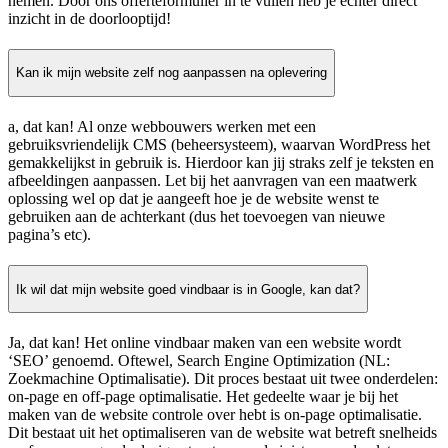
nemen. Door ons offerteformulier in te vullen heb je echter direct
inzicht in de doorlooptijd!
Kan ik mijn website zelf nog aanpassen na oplevering
a, dat kan! Al onze webbouwers werken met een
gebruiksvriendelijk CMS (beheersysteem), waarvan WordPress het
gemakkelijkst in gebruik is. Hierdoor kan jij straks zelf je teksten en
afbeeldingen aanpassen. Let bij het aanvragen van een maatwerk
oplossing wel op dat je aangeeft hoe je de website wenst te
gebruiken aan de achterkant (dus het toevoegen van nieuwe
pagina’s etc).
Ik wil dat mijn website goed vindbaar is in Google, kan dat?
Ja, dat kan! Het online vindbaar maken van een website wordt
‘SEO’ genoemd. Oftewel, Search Engine Optimization (NL:
Zoekmachine Optimalisatie). Dit proces bestaat uit twee onderdelen:
on-page en off-page optimalisatie. Het gedeelte waar je bij het
maken van de website controle over hebt is on-page optimalisatie.
Dit bestaat uit het optimaliseren van de website wat betreft snelheids