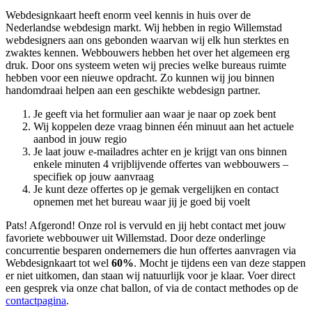
Webdesignkaart heeft enorm veel kennis in huis over de
Nederlandse webdesign markt. Wij hebben in regio Willemstad
webdesigners aan ons gebonden waarvan wij elk hun sterktes en
zwaktes kennen. Webbouwers hebben het over het algemeen erg
druk. Door ons systeem weten wij precies welke bureaus ruimte
hebben voor een nieuwe opdracht. Zo kunnen wij jou binnen
handomdraai helpen aan een geschikte webdesign partner.
Je geeft via het formulier aan waar je naar op zoek bent
Wij koppelen deze vraag binnen één minuut aan het actuele
aanbod in jouw regio
Je laat jouw e-mailadres achter en je krijgt van ons binnen
enkele minuten 4 vrijblijvende offertes van webbouwers –
specifiek op jouw aanvraag
Je kunt deze offertes op je gemak vergelijken en contact
opnemen met het bureau waar jij je goed bij voelt
Pats! Afgerond! Onze rol is vervuld en jij hebt contact met jouw
favoriete webbouwer uit Willemstad. Door deze onderlinge
concurrentie besparen ondernemers die hun offertes aanvragen via
Webdesignkaart tot wel
60%
. Mocht je tijdens een van deze stappen
er niet uitkomen, dan staan wij natuurlijk voor je klaar. Voer direct
een gesprek via onze chat ballon, of via de contact methodes op de
contactpagina
.