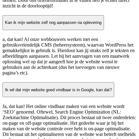
nemen. Door ons offerteformulier in te vullen heb je echter direct
inzicht in de doorlooptijd!
Kan ik mijn website zelf nog aanpassen na oplevering
a, dat kan! Al onze webbouwers werken met een
gebruiksvriendelijk CMS (beheersysteem), waarvan WordPress het
gemakkelijkst in gebruik is. Hierdoor kan jij straks zelf je teksten en
afbeeldingen aanpassen. Let bij het aanvragen van een maatwerk
oplossing wel op dat je aangeeft hoe je de website wenst te
gebruiken aan de achterkant (dus het toevoegen van nieuwe
pagina’s etc).
Ik wil dat mijn website goed vindbaar is in Google, kan dat?
Ja, dat kan! Het online vindbaar maken van een website wordt
‘SEO’ genoemd. Oftewel, Search Engine Optimization (NL:
Zoekmachine Optimalisatie). Dit proces bestaat uit twee onderdelen:
on-page en off-page optimalisatie. Het gedeelte waar je bij het
maken van de website controle over hebt is on-page optimalisatie.
Dit bestaat uit het optimaliseren van de website wat betreft snelheids