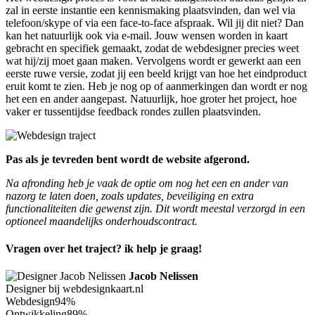
zal in eerste instantie een kennismaking plaatsvinden, dan wel via
telefoon/skype of via een face-to-face afspraak. Wil jij dit niet? Dan
kan het natuurlijk ook via e-mail. Jouw wensen worden in kaart
gebracht en specifiek gemaakt, zodat de webdesigner precies weet
wat hij/zij moet gaan maken. Vervolgens wordt er gewerkt aan een
eerste ruwe versie, zodat jij een beeld krijgt van hoe het eindproduct
eruit komt te zien. Heb je nog op of aanmerkingen dan wordt er nog
het een en ander aangepast. Natuurlijk, hoe groter het project, hoe
vaker er tussentijdse feedback rondes zullen plaatsvinden.
Pas als je tevreden bent wordt de website afgerond.
Na afronding heb je vaak de optie om nog het een en ander van
nazorg te laten doen, zoals updates, beveiliging en extra
functionaliteiten die gewenst zijn. Dit wordt meestal verzorgd in een
optioneel maandelijks onderhoudscontract.
Vragen over het traject? ik help je graag!
Jacob Nelissen
Designer bij webdesignkaart.nl
Webdesign
94%
Ontwikkeling
89%