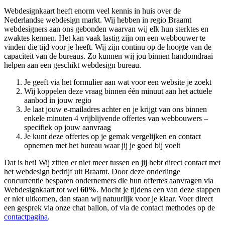
Webdesignkaart heeft enorm veel kennis in huis over de
Nederlandse webdesign markt. Wij hebben in regio Braamt
webdesigners aan ons gebonden waarvan wij elk hun sterktes en
zwaktes kennen. Het kan vaak lastig zijn om een webbouwer te
vinden die tijd voor je heeft. Wij zijn continu op de hoogte van de
capaciteit van de bureaus. Zo kunnen wij jou binnen handomdraai
helpen aan een geschikt webdesign bureau.
Je geeft via het formulier aan wat voor een website je zoekt
Wij koppelen deze vraag binnen één minuut aan het actuele
aanbod in jouw regio
Je laat jouw e-mailadres achter en je krijgt van ons binnen
enkele minuten 4 vrijblijvende offertes van webbouwers –
specifiek op jouw aanvraag
Je kunt deze offertes op je gemak vergelijken en contact
opnemen met het bureau waar jij je goed bij voelt
Dat is het! Wij zitten er niet meer tussen en jij hebt direct contact met
het webdesign bedrijf uit Braamt. Door deze onderlinge
concurrentie besparen ondernemers die hun offertes aanvragen via
Webdesignkaart tot wel
60%
. Mocht je tijdens een van deze stappen
er niet uitkomen, dan staan wij natuurlijk voor je klaar. Voer direct
een gesprek via onze chat ballon, of via de contact methodes op de
contactpagina
.