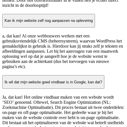
nemen. Door ons offerteformulier in te vullen heb je echter direct
inzicht in de doorlooptijd!
Kan ik mijn website zelf nog aanpassen na oplevering
a, dat kan! Al onze webbouwers werken met een
gebruiksvriendelijk CMS (beheersysteem), waarvan WordPress het
gemakkelijkst in gebruik is. Hierdoor kan jij straks zelf je teksten en
afbeeldingen aanpassen. Let bij het aanvragen van een maatwerk
oplossing wel op dat je aangeeft hoe je de website wenst te
gebruiken aan de achterkant (dus het toevoegen van nieuwe
pagina’s etc).
Ik wil dat mijn website goed vindbaar is in Google, kan dat?
Ja, dat kan! Het online vindbaar maken van een website wordt
‘SEO’ genoemd. Oftewel, Search Engine Optimization (NL:
Zoekmachine Optimalisatie). Dit proces bestaat uit twee onderdelen:
on-page en off-page optimalisatie. Het gedeelte waar je bij het
maken van de website controle over hebt is on-page optimalisatie.
Dit bestaat uit het optimaliseren van de website wat betreft snelheids