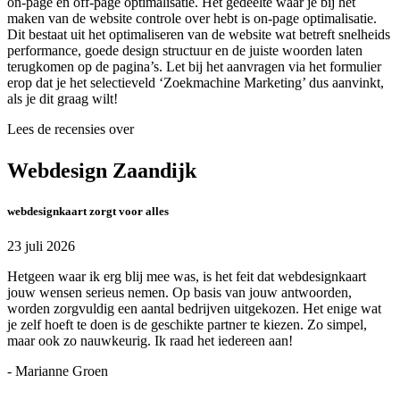
on-page en off-page optimalisatie. Het gedeelte waar je bij het
maken van de website controle over hebt is on-page optimalisatie.
Dit bestaat uit het optimaliseren van de website wat betreft snelheids
performance, goede design structuur en de juiste woorden laten
terugkomen op de pagina’s. Let bij het aanvragen via het formulier
erop dat je het selectieveld ‘Zoekmachine Marketing’ dus aanvinkt,
als je dit graag wilt!
Lees de recensies over
Webdesign Zaandijk
webdesignkaart zorgt voor alles
23 juli 2026
Hetgeen waar ik erg blij mee was, is het feit dat webdesignkaart
jouw wensen serieus nemen. Op basis van jouw antwoorden,
worden zorgvuldig een aantal bedrijven uitgekozen. Het enige wat
je zelf hoeft te doen is de geschikte partner te kiezen. Zo simpel,
maar ook zo nauwkeurig. Ik raad het iedereen aan!
- Marianne Groen