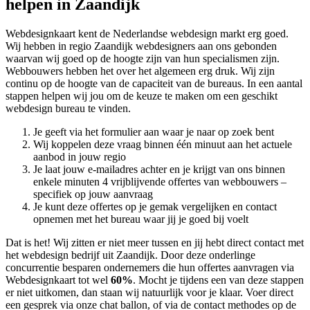
helpen in Zaandijk
Webdesignkaart kent de Nederlandse webdesign markt erg goed.
Wij hebben in regio Zaandijk
webdesigners aan ons gebonden
waarvan wij goed op de hoogte zijn van hun specialismen zijn.
Webbouwers hebben het over het algemeen erg druk. Wij zijn
continu op de hoogte van de capaciteit van de bureaus. In een aantal
stappen helpen wij jou om de keuze te maken om een geschikt
webdesign bureau te vinden.
Je geeft via het formulier aan waar je naar op zoek bent
Wij koppelen deze vraag binnen één minuut aan het actuele
aanbod in jouw regio
Je laat jouw e-mailadres achter en je krijgt van ons binnen
enkele minuten 4 vrijblijvende offertes van webbouwers –
specifiek op jouw aanvraag
Je kunt deze offertes op je gemak vergelijken en contact
opnemen met het bureau waar jij je goed bij voelt
Dat is het! Wij zitten er niet meer tussen en jij hebt direct contact met
het webdesign bedrijf uit Zaandijk. Door deze onderlinge
concurrentie besparen ondernemers die hun offertes aanvragen via
Webdesignkaart tot wel
60%
. Mocht je tijdens een van deze stappen
er niet uitkomen, dan staan wij natuurlijk voor je klaar. Voer direct
een gesprek via onze chat ballon, of via de contact methodes op de