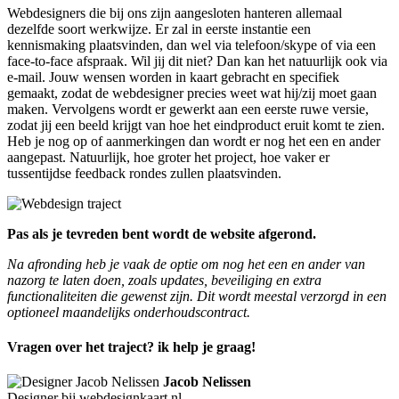
Webdesigners die bij ons zijn aangesloten hanteren allemaal
dezelfde soort werkwijze. Er zal in eerste instantie een
kennismaking plaatsvinden, dan wel via telefoon/skype of via een
face-to-face afspraak. Wil jij dit niet? Dan kan het natuurlijk ook via
e-mail. Jouw wensen worden in kaart gebracht en specifiek
gemaakt, zodat de webdesigner precies weet wat hij/zij moet gaan
maken. Vervolgens wordt er gewerkt aan een eerste ruwe versie,
zodat jij een beeld krijgt van hoe het eindproduct eruit komt te zien.
Heb je nog op of aanmerkingen dan wordt er nog het een en ander
aangepast. Natuurlijk, hoe groter het project, hoe vaker er
tussentijdse feedback rondes zullen plaatsvinden.
Pas als je tevreden bent wordt de website afgerond.
Na afronding heb je vaak de optie om nog het een en ander van
nazorg te laten doen, zoals updates, beveiliging en extra
functionaliteiten die gewenst zijn. Dit wordt meestal verzorgd in een
optioneel maandelijks onderhoudscontract.
Vragen over het traject? ik help je graag!
Jacob Nelissen
Designer bij webdesignkaart.nl