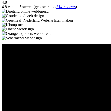
4.8
4.8 van de 5 sterren (gebaseerd op
314 reviews
)