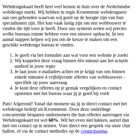
Webdesignkaart heeft heel veel kennis in huis over de Nederlandse
webdesign markt. Wij hebben in regio Krommenie
webdesigners
aan ons gebonden waarvan wij goed op de hoogte zijn van hun
specialismen zijn. Het kan vaak lastig zijn om een webbouwer te
vinden die tijd voor je heeft. Door ons systeem weten wij precies
welke bureaus ruimte hebben voor een nieuwe opdracht. In een
aantal stappen helpen wij jou om de keuze te maken om een
geschikt webdesign bureau te vinden.
Je geeft via het formulier aan wat voor een website je zoekt
Wij koppelen deze vraag binnen één minuut aan het actuele
aanbod in jouw regio
Je laat jouw e-mailadres achter en je krijgt van ons binnen
enkele minuten 4 vrijblijvende offertes van webbouwers –
specifiek op jouw aanvraag
Je kunt deze offertes op je gemak vergelijken en contact
opnemen met het bureau waar jij je goed bij voelt
Pats! Afgerond! Vanaf dat moment sta jij in direct contact met het
webdesign bedrijf uit Krommenie. Door deze onderlinge
concurrentie besparen ondernemers die hun offertes aanvragen via
Webdesignkaart tot wel
60%
. Wil het even niet lukken, aarzel dan
niet om contact op te nemen. Voer direct een gesprek via onze chat
ballon, of via de contact methodes op de
contactpagina
.