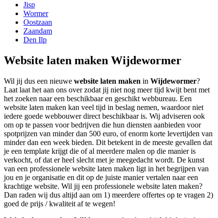
Jisp
Wormer
Oostzaan
Zaandam
Den Ilp
Website laten maken Wijdewormer
Wil jij dus een nieuwe
website laten maken
in
Wijdewormer
?
Laat laat het aan ons over zodat jij niet nog meer tijd kwijt bent met
het zoeken naar een beschikbaar en geschikt webbureau. Een
website laten maken kan veel tijd in beslag nemen, waardoor niet
iedere goede webbouwer direct beschikbaar is. Wij adviseren ook
om op te passen voor bedrijven die hun diensten aanbieden voor
spotprijzen van minder dan 500 euro, of enorm korte levertijden van
minder dan een week bieden. Dit betekent in de meeste gevallen dat
je een template krijgt die of al meerdere malen op die manier is
verkocht, of dat er heel slecht met je meegedacht wordt. De kunst
van een professionele website laten maken ligt in het begrijpen van
jou en je organisatie en dit op de juiste manier vertalen naar een
krachtige website. Wil jij een professionele website laten maken?
Dan raden wij dus altijd aan om 1) meerdere offertes op te vragen 2)
goed de prijs / kwaliteit af te wegen!