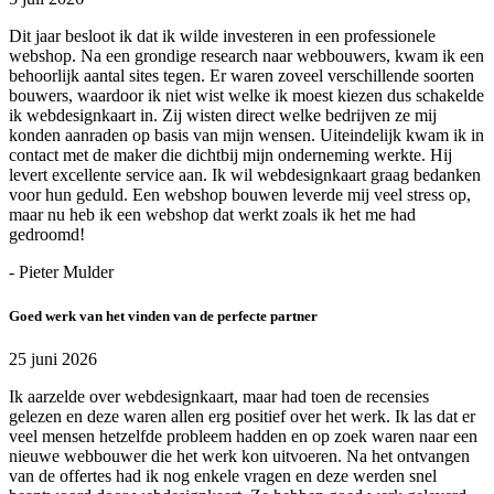
Dit jaar besloot ik dat ik wilde investeren in een professionele
webshop. Na een grondige research naar webbouwers, kwam ik een
behoorlijk aantal sites tegen. Er waren zoveel verschillende soorten
bouwers, waardoor ik niet wist welke ik moest kiezen dus schakelde
ik webdesignkaart in. Zij wisten direct welke bedrijven ze mij
konden aanraden op basis van mijn wensen. Uiteindelijk kwam ik in
contact met de maker die dichtbij mijn onderneming werkte. Hij
levert excellente service aan. Ik wil webdesignkaart graag bedanken
voor hun geduld. Een webshop bouwen leverde mij veel stress op,
maar nu heb ik een webshop dat werkt zoals ik het me had
gedroomd!
- Pieter Mulder
Goed werk van het vinden van de perfecte partner
25 juni 2026
Ik aarzelde over webdesignkaart, maar had toen de recensies
gelezen en deze waren allen erg positief over het werk. Ik las dat er
veel mensen hetzelfde probleem hadden en op zoek waren naar een
nieuwe webbouwer die het werk kon uitvoeren. Na het ontvangen
van de offertes had ik nog enkele vragen en deze werden snel