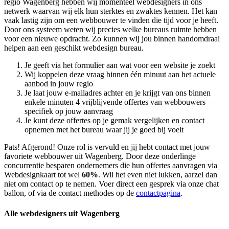
regio Wagenberg hebben wij momenteel
webdesigners in ons
netwerk waarvan wij elk hun sterktes en zwaktes kennen. Het kan
vaak lastig zijn om een webbouwer te vinden die tijd voor je heeft.
Door ons systeem weten wij precies welke bureaus ruimte hebben
voor een nieuwe opdracht. Zo kunnen wij jou binnen handomdraai
helpen aan een geschikt webdesign bureau.
Je geeft via het formulier aan wat voor een website je zoekt
Wij koppelen deze vraag binnen één minuut aan het actuele
aanbod in jouw regio
Je laat jouw e-mailadres achter en je krijgt van ons binnen
enkele minuten 4 vrijblijvende offertes van webbouwers –
specifiek op jouw aanvraag
Je kunt deze offertes op je gemak vergelijken en contact
opnemen met het bureau waar jij je goed bij voelt
Pats! Afgerond! Onze rol is vervuld en jij hebt contact met jouw
favoriete webbouwer uit Wagenberg. Door deze onderlinge
concurrentie besparen ondernemers die hun offertes aanvragen via
Webdesignkaart tot wel
60%
. Wil het even niet lukken, aarzel dan
niet om contact op te nemen. Voer direct een gesprek via onze chat
ballon, of via de contact methodes op de
contactpagina
.
Alle webdesigners uit Wagenberg