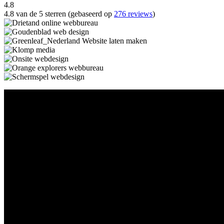
4.8
4.8 van de 5 sterren (gebaseerd op
276 reviews
)