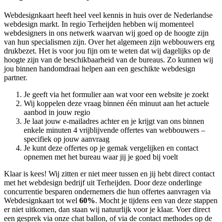
Webdesignkaart heeft heel veel kennis in huis over de Nederlandse
webdesign markt. In regio Terheijden hebben wij momenteel
webdesigners in ons netwerk waarvan wij goed op de hoogte zijn
van hun specialismen zijn. Over het algemeen zijn webbouwers erg
drukbezet. Het is voor jou fijn om te weten dat wij dagelijks op de
hoogte zijn van de beschikbaarheid van de bureaus. Zo kunnen wij
jou binnen handomdraai helpen aan een geschikte webdesign
partner.
Je geeft via het formulier aan wat voor een website je zoekt
Wij koppelen deze vraag binnen één minuut aan het actuele
aanbod in jouw regio
Je laat jouw e-mailadres achter en je krijgt van ons binnen
enkele minuten 4 vrijblijvende offertes van webbouwers –
specifiek op jouw aanvraag
Je kunt deze offertes op je gemak vergelijken en contact
opnemen met het bureau waar jij je goed bij voelt
Klaar is kees! Wij zitten er niet meer tussen en jij hebt direct contact
met het webdesign bedrijf uit Terheijden. Door deze onderlinge
concurrentie besparen ondernemers die hun offertes aanvragen via
Webdesignkaart tot wel
60%
. Mocht je tijdens een van deze stappen
er niet uitkomen, dan staan wij natuurlijk voor je klaar. Voer direct
een gesprek via onze chat ballon, of via de contact methodes op de