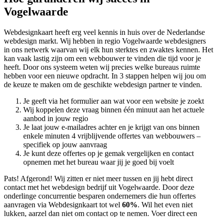
Vogelwaarde
Webdesignkaart heeft erg veel kennis in huis over de Nederlandse
webdesign markt. Wij hebben in regio Vogelwaarde
webdesigners
in ons netwerk waarvan wij elk hun sterktes en zwaktes kennen. Het
kan vaak lastig zijn om een webbouwer te vinden die tijd voor je
heeft. Door ons systeem weten wij precies welke bureaus ruimte
hebben voor een nieuwe opdracht. In 3 stappen helpen wij jou om
de keuze te maken om de geschikte webdesign partner te vinden.
Je geeft via het formulier aan wat voor een website je zoekt
Wij koppelen deze vraag binnen één minuut aan het actuele
aanbod in jouw regio
Je laat jouw e-mailadres achter en je krijgt van ons binnen
enkele minuten 4 vrijblijvende offertes van webbouwers –
specifiek op jouw aanvraag
Je kunt deze offertes op je gemak vergelijken en contact
opnemen met het bureau waar jij je goed bij voelt
Pats! Afgerond! Wij zitten er niet meer tussen en jij hebt direct
contact met het webdesign bedrijf uit Vogelwaarde. Door deze
onderlinge concurrentie besparen ondernemers die hun offertes
aanvragen via Webdesignkaart tot wel
60%
. Wil het even niet
lukken, aarzel dan niet om contact op te nemen. Voer direct een