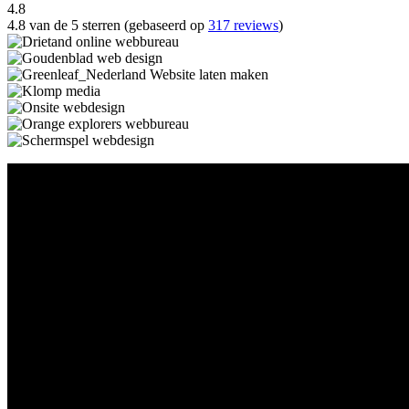
4.8
4.8 van de 5 sterren (gebaseerd op
317 reviews
)