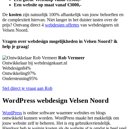
Een website op maat vanaf €3000,-
De
kosten
zijn natuurlijk 100% afhankelijk van jouw behoeften en
de complexiteit hiervan. Niet langer in het duister tasten over de
prijs? Ontvang direct 4
webdesign offertes
van webdesigners uit
Velsen Noord.
Vragen over webdesign mogelijkheden in Velsen Noord? ik
help je graag!
Rob Vermeer
Ontwikkelaar bij webdesignkaart.nl
Webdesign
84%
Ontwikkeling
97%
Ondersteuning
95%
Stel direct je vraag aan Rob
WordPress webdesign Velsen Noord
WordPress
is online software waarmee websites en blogs
ontwikkeld kunnen worden. WordPress maakt het makkelijk om
jouw website zelf te beheren. Het is erg gebruiksvriendelijk.
Hierdoor heb je weinig kosten als de website af is omdat je heel veel