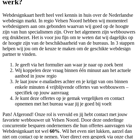
werk?
Webdesignkaart heeft heel veel kennis in huis over de Nederlandse
webdesign markt. In regio Velsen Noord hebben wij momenteel
webdesigners aan ons gebonden waarvan wij goed op de hoogte
zijn van hun specialismen zijn. Over het algemeen zijn webbouwers
erg drukbezet. Het is voor jou fijn om te weten dat wij dagelijks op
de hoogte zijn van de beschikbaarheid van de bureaus. In 3 stappen
helpen wij jou om de keuze te maken om de geschikte webdesign
partner te vinden.
Je geeft via het formulier aan waar je naar op zoek bent
Wij koppelen deze vraag binnen één minuut aan het actuele
aanbod in jouw regio
Je laat jouw e-mailadres achter en je krijgt van ons binnen
enkele minuten 4 vrijblijvende offertes van webbouwers –
specifiek op jouw aanvraag
Je kunt deze offertes op je gemak vergelijken en contact
opnemen met het bureau waar jij je goed bij voelt
Pats! Afgerond! Onze rol is vervuld en jij hebt contact met jouw
favoriete webbouwer uit Velsen Noord. Door deze onderlinge
concurrentie besparen ondernemers die hun offertes aanvragen via
Webdesignkaart tot wel
60%
. Wil het even niet lukken, aarzel dan
niet om contact op te nemen. Voer direct een gesprek via onze chat