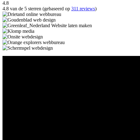
4.8
4.8 van de 5 sterren (gebaseerd op
311 reviews
)