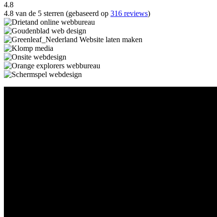
4.8
4.8 van de 5 sterren (gebaseerd op
316 reviews
)