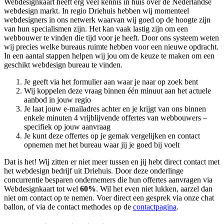
Webdesignkaart heeft erg veel kennis in huis over de Nederlandse
webdesign markt. In regio Driehuis hebben wij momenteel
webdesigners in ons netwerk waarvan wij goed op de hoogte zijn
van hun specialismen zijn. Het kan vaak lastig zijn om een
webbouwer te vinden die tijd voor je heeft. Door ons systeem weten
wij precies welke bureaus ruimte hebben voor een nieuwe opdracht.
In een aantal stappen helpen wij jou om de keuze te maken om een
geschikt webdesign bureau te vinden.
Je geeft via het formulier aan waar je naar op zoek bent
Wij koppelen deze vraag binnen één minuut aan het actuele
aanbod in jouw regio
Je laat jouw e-mailadres achter en je krijgt van ons binnen
enkele minuten 4 vrijblijvende offertes van webbouwers –
specifiek op jouw aanvraag
Je kunt deze offertes op je gemak vergelijken en contact
opnemen met het bureau waar jij je goed bij voelt
Dat is het! Wij zitten er niet meer tussen en jij hebt direct contact met
het webdesign bedrijf uit Driehuis. Door deze onderlinge
concurrentie besparen ondernemers die hun offertes aanvragen via
Webdesignkaart tot wel
60%
. Wil het even niet lukken, aarzel dan
niet om contact op te nemen. Voer direct een gesprek via onze chat
ballon, of via de contact methodes op de
contactpagina
.