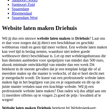
Santpoort Noord
Santpoort Zuid
Spaarndam
Bloemendaal
Spaarndam West
Website laten maken Driehuis
Wil jij dus een nieuwe
website laten maken
in
Driehuis
? Laat ons
er dan voor zorgen dat jij direct een beschikbaar en geschikt
webbureau vindt en geen tijd meer verliest. Een website laten maken
kan veel tijd in beslag nemen, waardoor niet iedere goede
webbouwer direct beschikbaar is. Let op met webdesignbureaus die
hun diensten aanbieden voor spotprijzen van minder dan 500 euro,
alsook minimale ontwikkeltijd van minder dan een week Dit
betekent in de meeste gevallen dat je een template krijgt die of al
meerdere malen op die manier is verkocht, of dat er heel slecht met
je meegedacht wordt. De kunst van een professionele website laten
maken ligt in het begrijpen van jou en je organisatie en dit op de
juiste manier vertalen naar een krachtige website. Wil jij een
professionele website laten maken? Dan raden wij dus altijd aan om
1) meerdere offertes op te vragen 2) goed de prijs / kwaliteit af te
wegen!
Website laten maken Driehuis
betekent bij Webdesignkaart: