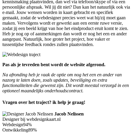
kennismaking plaatsvinden, dan wel via telefoon/skype of via een
persoonlijke afspraak. Wil jij dit niet? Dan kan het natuurlijk ook via
e-mail. Jouw wensen worden in kaart gebracht en specifiek
gemaakt, zodat de webdesigner precies weet wat hij/zij moet gaan
maken. Vervolgens wordt er gewerkt aan een eerste ruwe versie,
zodat jij een beeld krijgt van hoe het eindproduct eruit komt te zien.
Heb je nog op of aanmerkingen dan wordt er nog het een en ander
aangepast. Natuurlijk, hoe groter het project, hoe vaker er
tussentijdse feedback rondes zullen plaatsvinden.
Pas als je tevreden bent wordt de website afgerond.
Na afronding heb je vaak de optie om nog het een en ander van
nazorg te laten doen, zoals updates, beveiliging en extra
functionaliteiten die gewenst zijn. Dit wordt meestal verzorgd in een
optioneel maandelijks onderhoudscontract.
Vragen over het traject? ik help je graag!
Jacob Nelissen
Designer bij webdesignkaart.nl
Webdesign
94%
Ontwikkeling
89%