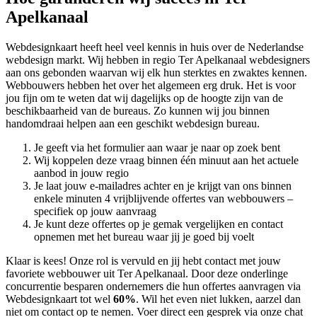
Apelkanaal
Webdesignkaart heeft heel veel kennis in huis over de Nederlandse
webdesign markt. Wij hebben in regio Ter Apelkanaal
webdesigners
aan ons gebonden waarvan wij elk hun sterktes en zwaktes kennen.
Webbouwers hebben het over het algemeen erg druk. Het is voor
jou fijn om te weten dat wij dagelijks op de hoogte zijn van de
beschikbaarheid van de bureaus. Zo kunnen wij jou binnen
handomdraai helpen aan een geschikt webdesign bureau.
Je geeft via het formulier aan waar je naar op zoek bent
Wij koppelen deze vraag binnen één minuut aan het actuele
aanbod in jouw regio
Je laat jouw e-mailadres achter en je krijgt van ons binnen
enkele minuten 4 vrijblijvende offertes van webbouwers –
specifiek op jouw aanvraag
Je kunt deze offertes op je gemak vergelijken en contact
opnemen met het bureau waar jij je goed bij voelt
Klaar is kees! Onze rol is vervuld en jij hebt contact met jouw
favoriete webbouwer uit Ter Apelkanaal. Door deze onderlinge
concurrentie besparen ondernemers die hun offertes aanvragen via
Webdesignkaart tot wel
60%
. Wil het even niet lukken, aarzel dan
niet om contact op te nemen. Voer direct een gesprek via onze chat