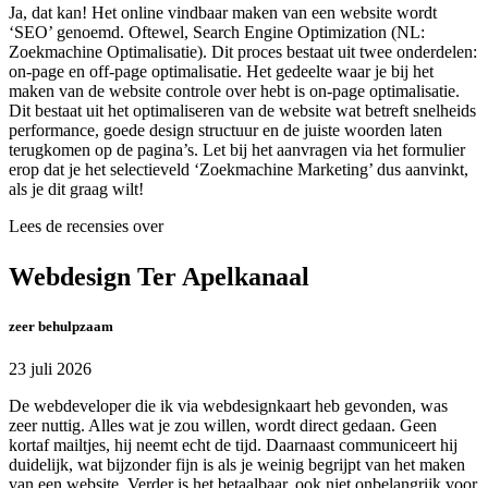
Ja, dat kan! Het online vindbaar maken van een website wordt
‘SEO’ genoemd. Oftewel, Search Engine Optimization (NL:
Zoekmachine Optimalisatie). Dit proces bestaat uit twee onderdelen:
on-page en off-page optimalisatie. Het gedeelte waar je bij het
maken van de website controle over hebt is on-page optimalisatie.
Dit bestaat uit het optimaliseren van de website wat betreft snelheids
performance, goede design structuur en de juiste woorden laten
terugkomen op de pagina’s. Let bij het aanvragen via het formulier
erop dat je het selectieveld ‘Zoekmachine Marketing’ dus aanvinkt,
als je dit graag wilt!
Lees de recensies over
Webdesign Ter Apelkanaal
zeer behulpzaam
23 juli 2026
De webdeveloper die ik via webdesignkaart heb gevonden, was
zeer nuttig. Alles wat je zou willen, wordt direct gedaan. Geen
kortaf mailtjes, hij neemt echt de tijd. Daarnaast communiceert hij
duidelijk, wat bijzonder fijn is als je weinig begrijpt van het maken
van een website. Verder is het betaalbaar, ook niet onbelangrijk voor