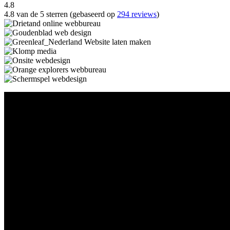
4.8
4.8 van de 5 sterren (gebaseerd op
294 reviews
)