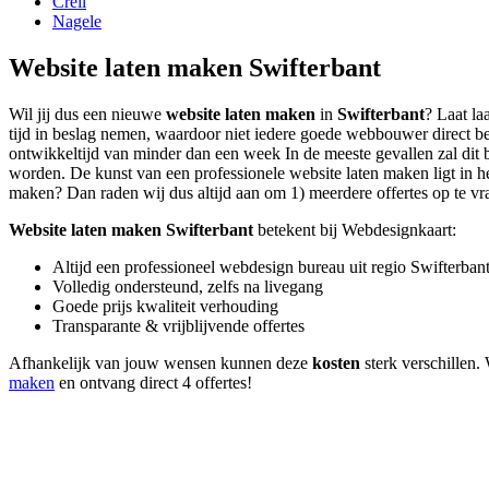
Creil
Nagele
Website laten maken Swifterbant
Wil jij dus een nieuwe
website laten maken
in
Swifterbant
? Laat la
tijd in beslag nemen, waardoor niet iedere goede webbouwer direct b
ontwikkeltijd van minder dan een week In de meeste gevallen zal dit b
worden. De kunst van een professionele website laten maken ligt in het 
maken? Dan raden wij dus altijd aan om 1) meerdere offertes op te vrag
Website laten maken Swifterbant
betekent bij Webdesignkaart:
Altijd een professioneel webdesign bureau uit regio Swifterban
Volledig ondersteund, zelfs na livegang
Goede prijs kwaliteit verhouding
Transparante & vrijblijvende offertes
Afhankelijk van jouw wensen kunnen deze
kosten
sterk verschillen. 
maken
en ontvang direct 4 offertes!