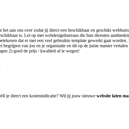
at het aan ons over zodat jij direct een beschikbaar en geschikt webbure
eschikbaar is. Let op met webdesignbureaus die hun diensten aanbiede
etekenen dat er met een veel gebruikte template gewerkt gaat worden. D
begrijpen van jou en je organisatie en dit op de juiste manier vertalen 
en 2) goed de prijs / kwaliteit af te wegen!
t
Wil je direct een kostenindicatie? Wil jij jouw nieuwe
website laten m