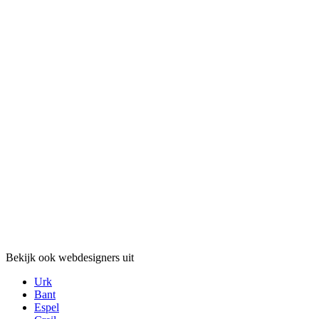
Bekijk ook webdesigners uit
Urk
Bant
Espel