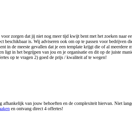
n voor zorgen dat jij niet nog meer tijd kwijt bent met het zoeken naar
ct beschikbaar is. Wij adviseren ook om op te passen voor bedrijven d
t in de meeste gevallen dat je een template krijgt die of al meerdere ma
igt in het begrijpen van jou en je organisatie en dit op de juiste manie
tes op te vragen 2) goed de prijs / kwaliteit af te wegen!
g afhankelijk van jouw behoeften en de complexiteit hiervan. Niet langer
maken
en ontvang direct 4 offertes!