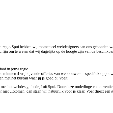
n regio Spui hebben wij momenteel
webdesigners aan ons gebonden waa
ou fijn om te weten dat wij dagelijks op de hoogte zijn van de beschikb
nbod in jouw regio
kele minuten 4 vrijblijvende offertes van webbouwers – specifiek op jou
n met het bureau waar jij je goed bij voelt
act met het webdesign bedrijf uit Spui. Door deze onderlinge concurrent
r niet uitkomen, dan staan wij natuurlijk voor je klaar. Voer direct een