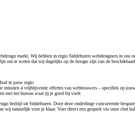
webdesign markt. Wij hebben in regio Siddeburen
webdesigners in ons n
jn om te weten dat wij dagelijks op de hoogte zijn van de beschikbaar
nbod in jouw regio
kele minuten 4 vrijblijvende offertes van webbouwers – specifiek op jou
n met het bureau waar jij je goed bij voelt
bdesign bedrijf uit Siddeburen. Door deze onderlinge concurrentie bespa
an wij natuurlijk voor je klaar. Voer direct een gesprek via onze chat b