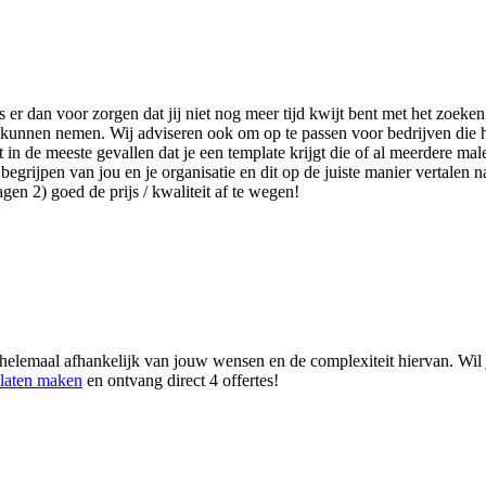
s er dan voor zorgen dat jij niet nog meer tijd kwijt bent met het zoe
lag kunnen nemen. Wij adviseren ook om op te passen voor bedrijven die
n de meeste gevallen dat je een template krijgt die of al meerdere male
egrijpen van jou en je organisatie en dit op de juiste manier vertalen n
en 2) goed de prijs / kwaliteit af te wegen!
 helemaal afhankelijk van jouw wensen en de complexiteit hiervan. Wil 
 laten maken
en ontvang direct 4 offertes!