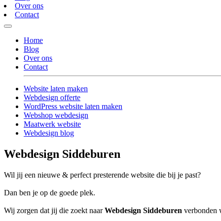
Over ons
Contact
Home
Blog
Over ons
Contact
Website laten maken
Webdesign offerte
WordPress website laten maken
Webshop webdesign
Maatwerk website
Webdesign blog
Webdesign Siddeburen
Wil jij een nieuwe & perfect presterende website die bij je past?
Dan ben je op de goede plek.
Wij zorgen dat jij die zoekt naar
Webdesign Siddeburen
verbonden wo