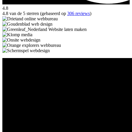
4.8
4.8 van de 5 sterren (gebaseerd op
306 reviews
)