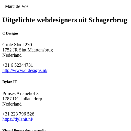
- Marc de Vos
Uitgelichte webdesigners uit Schagerbrug
C Designs
Grote Sloot 230
1752 JR Sint Maartensbrug
Nederland
+31 6 52344731
http://www.c-designs.nl/
Dylan IT
Prinses Arianehof 3
1787 DC Julianadorp
Nederland
+31 223 796 526
https://dylanit.nl/
Visual Power design studio