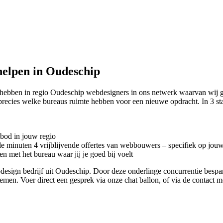
elpen in Oudeschip
 hebben in regio Oudeschip
webdesigners in ons netwerk waarvan wij g
precies welke bureaus ruimte hebben voor een nieuwe opdracht. In 3 s
nbod in jouw regio
kele minuten 4 vrijblijvende offertes van webbouwers – specifiek op jou
n met het bureau waar jij je goed bij voelt
ebdesign bedrijf uit Oudeschip. Door deze onderlinge concurrentie besp
 nemen. Voer direct een gesprek via onze chat ballon, of via de contact