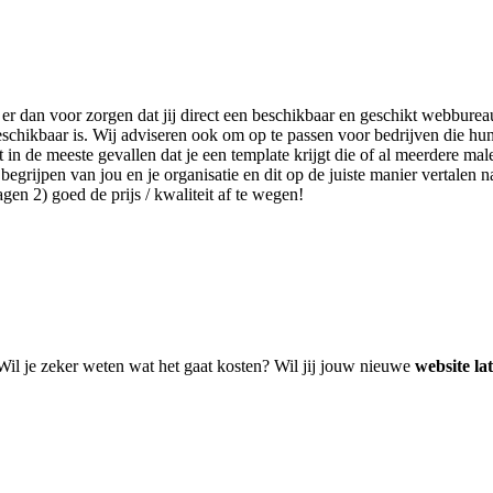
 er dan voor zorgen dat jij direct een beschikbaar en geschikt webburea
schikbaar is. Wij adviseren ook om op te passen voor bedrijven die hu
n de meeste gevallen dat je een template krijgt die of al meerdere male
egrijpen van jou en je organisatie en dit op de juiste manier vertalen n
en 2) goed de prijs / kwaliteit af te wegen!
 Wil je zeker weten wat het gaat kosten? Wil jij jouw nieuwe
website l