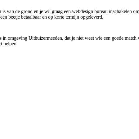
 is van de grond en je wil graag een webdesign bureau inschakelen om j
t een beetje betaalbaar en op korte termijn opgeleverd.
s in omgeving Uithuizermeeden, dat je niet weet wie een goede match v
t helpen.