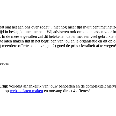
aat laat het aan ons over zodat jij niet nog meer tijd kwijt bent met he
tijd in beslag kunnen nemen. Wij adviseren ook om op te passen voor b
In de meeste gevallen zal dit betekenen dat er met een veel gebruikte t
laten maken ligt in het begrijpen van jou en je organisatie en dit op de
meerdere offertes op te vragen 2) goed de prijs / kwaliteit af te wegen
:
meeden
ijk volledig afhankelijk van jouw behoeften en de complexiteit hiervan.
dan op
website laten maken
en ontvang direct 4 offertes!