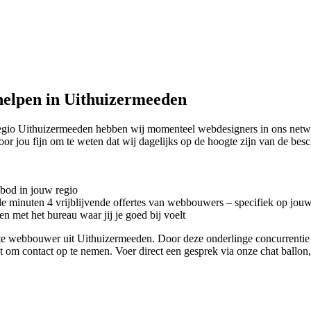
elpen in Uithuizermeeden
regio Uithuizermeeden hebben wij momenteel
webdesigners in ons netw
 voor jou fijn om te weten dat wij dagelijks op de hoogte zijn van de 
nbod in jouw regio
kele minuten 4 vrijblijvende offertes van webbouwers – specifiek op jou
n met het bureau waar jij je goed bij voelt
riete webbouwer uit Uithuizermeeden. Door deze onderlinge concurrenti
iet om contact op te nemen. Voer direct een gesprek via onze chat ballo