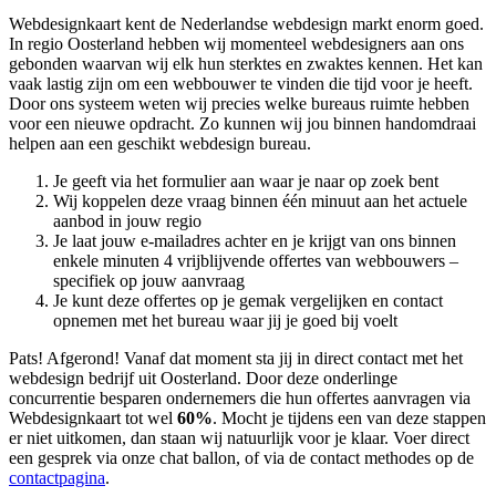
Webdesignkaart kent de Nederlandse webdesign markt enorm goed.
In regio Oosterland hebben wij momenteel
webdesigners aan ons
gebonden waarvan wij elk hun sterktes en zwaktes kennen. Het kan
vaak lastig zijn om een webbouwer te vinden die tijd voor je heeft.
Door ons systeem weten wij precies welke bureaus ruimte hebben
voor een nieuwe opdracht. Zo kunnen wij jou binnen handomdraai
helpen aan een geschikt webdesign bureau.
Je geeft via het formulier aan waar je naar op zoek bent
Wij koppelen deze vraag binnen één minuut aan het actuele
aanbod in jouw regio
Je laat jouw e-mailadres achter en je krijgt van ons binnen
enkele minuten 4 vrijblijvende offertes van webbouwers –
specifiek op jouw aanvraag
Je kunt deze offertes op je gemak vergelijken en contact
opnemen met het bureau waar jij je goed bij voelt
Pats! Afgerond! Vanaf dat moment sta jij in direct contact met het
webdesign bedrijf uit Oosterland. Door deze onderlinge
concurrentie besparen ondernemers die hun offertes aanvragen via
Webdesignkaart tot wel
60%
. Mocht je tijdens een van deze stappen
er niet uitkomen, dan staan wij natuurlijk voor je klaar. Voer direct
een gesprek via onze chat ballon, of via de contact methodes op de
contactpagina
.