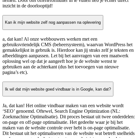
nemen. Door ons offerteformulier in te vullen heb je echter direct
inzicht in de doorlooptijd!
Kan ik mijn website zelf nog aanpassen na oplevering
a, dat kan! Al onze webbouwers werken met een
gebruiksvriendelijk CMS (beheersysteem), waarvan WordPress het
gemakkelijkst in gebruik is. Hierdoor kan jij straks zelf je teksten en
afbeeldingen aanpassen. Let bij het aanvragen van een maatwerk
oplossing wel op dat je aangeeft hoe je de website wenst te
gebruiken aan de achterkant (dus het toevoegen van nieuwe
pagina’s etc).
Ik wil dat mijn website goed vindbaar is in Google, kan dat?
Ja, dat kan! Het online vindbaar maken van een website wordt
‘SEO’ genoemd. Oftewel, Search Engine Optimization (NL:
Zoekmachine Optimalisatie). Dit proces bestaat uit twee onderdelen:
on-page en off-page optimalisatie. Het gedeelte waar je bij het
maken van de website controle over hebt is on-page optimalisatie.
Dit bestaat uit het optimaliseren van de website wat betreft snelheids