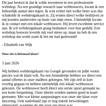
Dit jaar besloot ik dat ik wilde investeren in een professionele
webshop. Na een grondige research naar webbouwers, kwam ik een
behoorlijk aantal sites tegen. Ik wist echter niet welke beter was dus
schakelde ik webdesignkaart in. Zij wisten direct welke bedrijven ze
mij konden aanbevelen op basis van mijn eisen. Uiteindelijk kwam
ik in contact met een lokale webbouwer. Hij levert excellente service
aan. Ik wil webdesignkaart graag bedanken voor hun geduld. Een
webshop bouwen leverde mij veel stress op, maar nu heb ik een
webshop dat werkt zoals ik het me had gedroomd!
- Elisabeth van Wijk
Onze site is helemaal klaar!
3 juni 2026
Wij hebben webdesignkaart via Google gevonden en jullie weten
precies wat de klant wilt. Na een formuliertje hebben we direct een
aantal offertes in onze mailbox gekregen. We zijn zelf in kort
overleg gegaan en hebben uiteindelijk een lokale webbouwer
gekozen. De webbouwer heeft direct een eerste opzet gemaakt na
een korte bespreking. Onze ideeën werden meteen goed in kaart
genomen. Met wat kleine aanpassingen was onze site klaar voor
lancering. Ook naderhand zijn er nog enkele bewerkingen
uitgevoerd, waarmee de site voor ons klaar was.