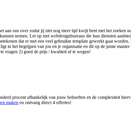
 het aan ons over zodat jij niet nog meer tijd kwijt bent met het zoeke
slag kunnen nemen. Let op met webdesignbureaus die hun diensten aanbi
etekenen dat er met een veel gebruikte template gewerkt gaat worden. D
t in het begrijpen van jou en je organisatie en dit op de juiste manier 
e vragen 2) goed de prijs / kwaliteit af te wegen!
nderd procent afhankelijk van jouw behoeften en de complexiteit hierva
aten maken
en ontvang direct 4 offertes!