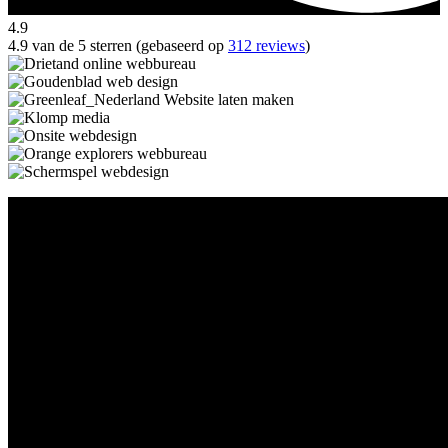
4.9
4.9 van de 5 sterren (gebaseerd op
312 reviews
)