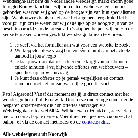
Webdesignkaart kent de Nederlandse webdesign markt enorm goed.
In regio Kootwijk hebben wij momenteel
webdesigners aan ons
gebonden waarvan wij goed op de hoogte zijn van hun specialismen
zijn. Webbouwers hebben het over het algemeen erg druk. Het is
voor jou fijn om te weten dat wij dagelijks op de hoogte zijn van de
beschikbaarheid van de bureaus. In 3 stappen helpen wij jou om de
keuze te maken om een geschikt webdesign bureau te vinden.
Je geeft via het formulier aan wat voor een website je zoekt
Wij koppelen deze vraag binnen één minuut aan het actuele
aanbod in jouw regio
Je laat jouw e-mailadres achter en je krijgt van ons binnen
enkele minuten 4 vrijblijvende offertes van webbouwers –
specifiek op jouw aanvraag
Je kunt deze offertes op je gemak vergelijken en contact
opnemen met het bureau waar jij je goed bij voelt
Pats! Afgerond! Vanaf dat moment sta jij in direct contact met het
webdesign bedrijf uit Kootwijk. Door deze onderlinge concurrentie
besparen ondernemers die hun offertes aanvragen via
Webdesignkaart tot wel
60%
. Wil het even niet lukken, aarzel dan
niet om contact op te nemen. Voer direct een gesprek via onze chat
ballon, of via de contact methodes op de
contactpagina
.
Alle webdesigners uit Kootwijk