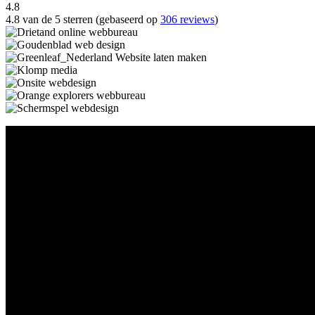
4.8
4.8 van de 5 sterren (gebaseerd op
306 reviews
)