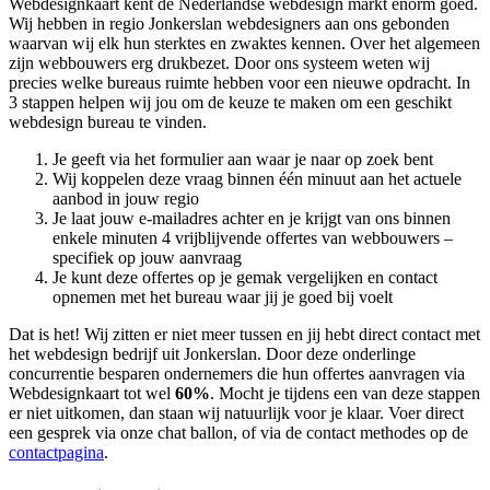
Webdesignkaart kent de Nederlandse webdesign markt enorm goed.
Wij hebben in regio Jonkerslan
webdesigners aan ons gebonden
waarvan wij elk hun sterktes en zwaktes kennen. Over het algemeen
zijn webbouwers erg drukbezet. Door ons systeem weten wij
precies welke bureaus ruimte hebben voor een nieuwe opdracht. In
3 stappen helpen wij jou om de keuze te maken om een geschikt
webdesign bureau te vinden.
Je geeft via het formulier aan waar je naar op zoek bent
Wij koppelen deze vraag binnen één minuut aan het actuele
aanbod in jouw regio
Je laat jouw e-mailadres achter en je krijgt van ons binnen
enkele minuten 4 vrijblijvende offertes van webbouwers –
specifiek op jouw aanvraag
Je kunt deze offertes op je gemak vergelijken en contact
opnemen met het bureau waar jij je goed bij voelt
Dat is het! Wij zitten er niet meer tussen en jij hebt direct contact met
het webdesign bedrijf uit Jonkerslan. Door deze onderlinge
concurrentie besparen ondernemers die hun offertes aanvragen via
Webdesignkaart tot wel
60%
. Mocht je tijdens een van deze stappen
er niet uitkomen, dan staan wij natuurlijk voor je klaar. Voer direct
een gesprek via onze chat ballon, of via de contact methodes op de
contactpagina
.