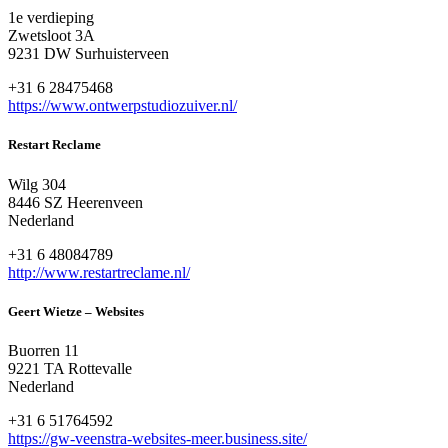
1e verdieping
Zwetsloot 3A
9231 DW Surhuisterveen
+31 6 28475468
https://www.ontwerpstudiozuiver.nl/
Restart Reclame
Wilg 304
8446 SZ Heerenveen
Nederland
+31 6 48084789
http://www.restartreclame.nl/
Geert Wietze – Websites
Buorren 11
9221 TA Rottevalle
Nederland
+31 6 51764592
https://gw-veenstra-websites-meer.business.site/