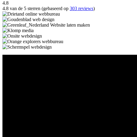
4.8
4.8 van de 5 sterren (gebaseerd op
303 reviews
)