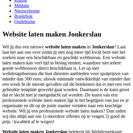
Katlijk
Mildam
Nieuwehorne
Bontebok
Oudehorne
Website laten maken Jonkerslan
Wil jij dus een nieuwe
website laten maken
in
Jonkerslan
? Laat
laat het aan ons over zodat jij niet nog meer tijd kwijt bent met het
zoeken naar een beschikbaar en geschikt webbureau. Een website
laten maken kan veel tijd in beslag nemen, waardoor niet iedere
goede webbouwer direct beschikbaar is. Let op met
webdesignbureaus die hun diensten aanbieden voor spotprijzen van
minder dan 500 euro, alsook minimale ontwikkeltijd van minder dan
een week In de meeste gevallen zal dit betekenen dat er met een veel
gebruikte template gewerkt gaat worden. Daarnaast is de kans groot
dat er slecht met je meegedacht zal worden. De kunst van een
professionele website laten maken ligt in het begrijpen van jou en je
organisatie en dit op de juiste manier vertalen naar een krachtige
website. Wil jij een professionele website laten maken? Dan raden
wij dus altijd aan om 1) meerdere offertes op te vragen 2) goed de
prijs / kwaliteit af te wegen!
Website laten maken Jonkerslan
betekent bij Webdesignkaart: