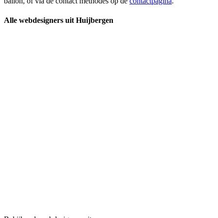
ballon, of via de contact methodes op de
contactpagina
.
Alle webdesigners uit Huijbergen