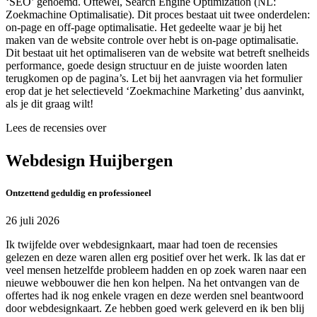
‘SEO’ genoemd. Oftewel, Search Engine Optimization (NL:
Zoekmachine Optimalisatie). Dit proces bestaat uit twee onderdelen:
on-page en off-page optimalisatie. Het gedeelte waar je bij het
maken van de website controle over hebt is on-page optimalisatie.
Dit bestaat uit het optimaliseren van de website wat betreft snelheids
performance, goede design structuur en de juiste woorden laten
terugkomen op de pagina’s. Let bij het aanvragen via het formulier
erop dat je het selectieveld ‘Zoekmachine Marketing’ dus aanvinkt,
als je dit graag wilt!
Lees de recensies over
Webdesign Huijbergen
Ontzettend geduldig en professioneel
26 juli 2026
Ik twijfelde over webdesignkaart, maar had toen de recensies
gelezen en deze waren allen erg positief over het werk. Ik las dat er
veel mensen hetzelfde probleem hadden en op zoek waren naar een
nieuwe webbouwer die hen kon helpen. Na het ontvangen van de
offertes had ik nog enkele vragen en deze werden snel beantwoord
door webdesignkaart. Ze hebben goed werk geleverd en ik ben blij