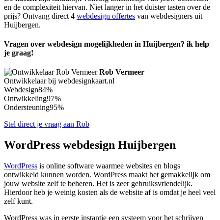
en de complexiteit hiervan. Niet langer in het duister tasten over de
prijs? Ontvang direct 4
webdesign offertes
van webdesigners uit
Huijbergen.
Vragen over webdesign mogelijkheden in Huijbergen? ik help
je graag!
Rob Vermeer
Ontwikkelaar bij webdesignkaart.nl
Webdesign
84%
Ontwikkeling
97%
Ondersteuning
95%
Stel direct je vraag aan Rob
WordPress webdesign Huijbergen
WordPress
is online software waarmee websites en blogs
ontwikkeld kunnen worden. WordPress maakt het gemakkelijk om
jouw website zelf te beheren. Het is zeer gebruiksvriendelijk.
Hierdoor heb je weinig kosten als de website af is omdat je heel veel
zelf kunt.
WordPress was in eerste instantie een systeem voor het schrijven