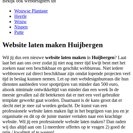
Bekijk ook webdesigners uit
Wouwse Plantage
Heerle
Wouw
Nispen
Putte
Website laten maken Huijbergen
Wil jij dus een nieuwe
website laten maken
in
Huijbergen
? Laat
laat het aan ons over zodat jij niet nog meer tijd kwijt bent met het
zoeken naar een beschikbaar en geschikt webbureau. Niet iedere
webbouwer zal direct beschikbaar zijn omdat lopende projecten veel
tijd in beslag kunnen nemen. Let op met webdesignbureaus die hun
diensten aanbieden voor spotprijzen van minder dan 500 euro,
alsook minimale ontwikkeltijd van minder dan een week In de
meeste gevallen zal dit betekenen dat er met een veel gebruikte
template gewerkt gaat worden. Daarnaast is de kans groot dat er
slecht met je mee zal worden gedacht. De kunst van een
professionele website laten maken ligt in het begrijpen van jou en je
organisatie en dit op de juiste manier vertalen naar een krachtige
website. Wil jij een professionele website laten maken? Dan raden
wij dus altijd aan om 1) meerdere offertes op te vragen 2) goed de
prijs / kwaliteit af te wegen!