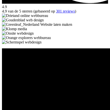
4.9
4.9 van de 5 sterren (gebaseerd op
301 reviews
)