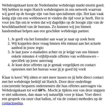
Webdesignkaart kent de Nederlandse webdesign markt enorm goed.
Wij hebben in regio Harich
webdesigners in ons netwerk waarvan
wij goed op de hoogte zijn van hun specialismen zijn. Het kan vaak
lastig zijn om een webbouwer te vinden die tijd voor je heeft. Het is
voor jou fijn om te weten dat wij dagelijks op de hoogte zijn van de
beschikbaarheid van de bureaus. Zo kunnen wij jou binnen
handomdraai helpen aan een geschikte webdesign partner.
Je geeft via het formulier aan waar je naar op zoek bent
Wij koppelen deze vraag binnen één minuut aan het actuele
aanbod in jouw regio
Je laat jouw e-mailadres achter en je krijgt van ons binnen
enkele minuten 4 vrijblijvende offertes van webbouwers –
specifiek op jouw aanvraag
Je kunt deze offertes op je gemak vergelijken en contact
opnemen met het bureau waar jij je goed bij voelt
Klaar is kees! Wij zitten er niet meer tussen en jij hebt direct contact
met het webdesign bedrijf uit Harich. Door deze onderlinge
concurrentie besparen ondernemers die hun offertes aanvragen via
Webdesignkaart tot wel
60%
. Mocht je tijdens een van deze stappen
er niet uitkomen, dan staan wij natuurlijk voor je klaar. Voer direct
een gesprek via onze chat ballon, of via de contact methodes op de
contactpagina
.