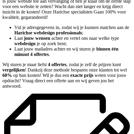
Is jouw website toe aan vervanging of ben je klaar om de eerste stap
voor een website te zetten? Wacht dan niet langer en krijg direct
inzicht in de kosten! Onze Harichse specialisten Gaan 100% voor
kwaliteit, gegarandeerd!
Vul je adresgegevens in, zodat wij je kunnen matchen aan de
Harichse webdesign professionals
;
Laat
jouw wensen
achter en vertel ons naar welke type
webdesign
je op zoek bent;
Laat jouw mailadres achter en wij sturen je
binnen één
minuut 4 offertes
.
Wij sturen je maar liefst
4 offertes
, zodat je zelf de prijzen kunt
vergelijken
! Dankzij deze methode besparen onze klanten tot wel
60%
op hun kosten! Wil je dus een
exacte prijs
weten voor jouw
opdracht? Vraag direct een offerte aan en wij geven jou het
antwoord.