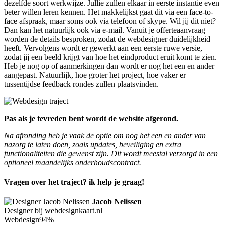
dezelfde soort werkwijze. Jullie zullen elkaar in eerste instantie even
beter willen leren kennen. Het makkelijkst gaat dit via een face-to-
face afspraak, maar soms ook via telefoon of skype. Wil jij dit niet?
Dan kan het natuurlijk ook via e-mail. Vanuit je offerteaanvraag
worden de details besproken, zodat de webdesigner duidelijkheid
heeft. Vervolgens wordt er gewerkt aan een eerste ruwe versie,
zodat jij een beeld krijgt van hoe het eindproduct eruit komt te zien.
Heb je nog op of aanmerkingen dan wordt er nog het een en ander
aangepast. Natuurlijk, hoe groter het project, hoe vaker er
tussentijdse feedback rondes zullen plaatsvinden.
Pas als je tevreden bent wordt de website afgerond.
Na afronding heb je vaak de optie om nog het een en ander van
nazorg te laten doen, zoals updates, beveiliging en extra
functionaliteiten die gewenst zijn. Dit wordt meestal verzorgd in een
optioneel maandelijks onderhoudscontract.
Vragen over het traject? ik help je graag!
Jacob Nelissen
Designer bij webdesignkaart.nl
Webdesign
94%