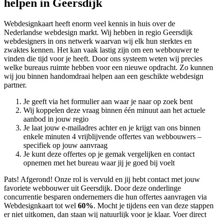
helpen in Geersdijk
Webdesignkaart heeft enorm veel kennis in huis over de
Nederlandse webdesign markt. Wij hebben in regio Geersdijk
webdesigners in ons netwerk waarvan wij elk hun sterktes en
zwaktes kennen. Het kan vaak lastig zijn om een webbouwer te
vinden die tijd voor je heeft. Door ons systeem weten wij precies
welke bureaus ruimte hebben voor een nieuwe opdracht. Zo kunnen
wij jou binnen handomdraai helpen aan een geschikte webdesign
partner.
Je geeft via het formulier aan waar je naar op zoek bent
Wij koppelen deze vraag binnen één minuut aan het actuele
aanbod in jouw regio
Je laat jouw e-mailadres achter en je krijgt van ons binnen
enkele minuten 4 vrijblijvende offertes van webbouwers –
specifiek op jouw aanvraag
Je kunt deze offertes op je gemak vergelijken en contact
opnemen met het bureau waar jij je goed bij voelt
Pats! Afgerond! Onze rol is vervuld en jij hebt contact met jouw
favoriete webbouwer uit Geersdijk. Door deze onderlinge
concurrentie besparen ondernemers die hun offertes aanvragen via
Webdesignkaart tot wel
60%
. Mocht je tijdens een van deze stappen
er niet uitkomen, dan staan wij natuurlijk voor je klaar. Voer direct