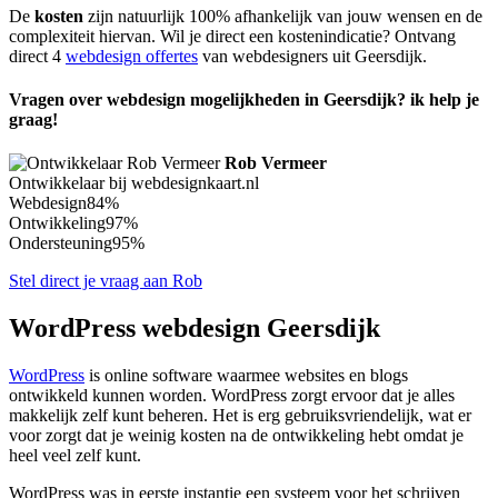
De
kosten
zijn natuurlijk 100% afhankelijk van jouw wensen en de
complexiteit hiervan. Wil je direct een kostenindicatie? Ontvang
direct 4
webdesign offertes
van webdesigners uit Geersdijk.
Vragen over webdesign mogelijkheden in Geersdijk? ik help je
graag!
Rob Vermeer
Ontwikkelaar bij webdesignkaart.nl
Webdesign
84%
Ontwikkeling
97%
Ondersteuning
95%
Stel direct je vraag aan Rob
WordPress webdesign Geersdijk
WordPress
is online software waarmee websites en blogs
ontwikkeld kunnen worden. WordPress zorgt ervoor dat je alles
makkelijk zelf kunt beheren. Het is erg gebruiksvriendelijk, wat er
voor zorgt dat je weinig kosten na de ontwikkeling hebt omdat je
heel veel zelf kunt.
WordPress was in eerste instantie een systeem voor het schrijven