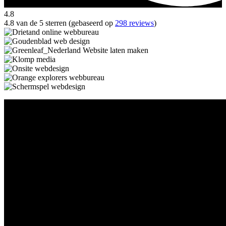
4.8
4.8 van de 5 sterren (gebaseerd op
298 reviews
)