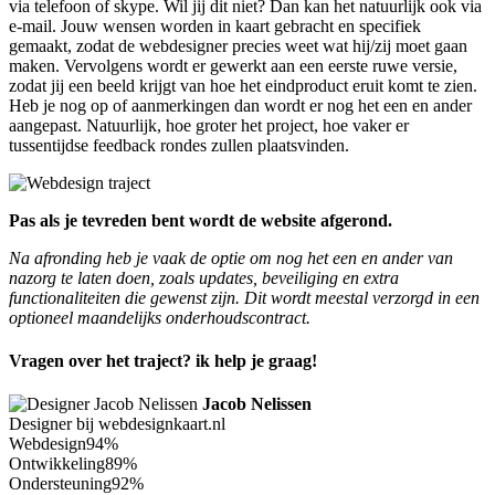
via telefoon of skype. Wil jij dit niet? Dan kan het natuurlijk ook via
e-mail. Jouw wensen worden in kaart gebracht en specifiek
gemaakt, zodat de webdesigner precies weet wat hij/zij moet gaan
maken. Vervolgens wordt er gewerkt aan een eerste ruwe versie,
zodat jij een beeld krijgt van hoe het eindproduct eruit komt te zien.
Heb je nog op of aanmerkingen dan wordt er nog het een en ander
aangepast. Natuurlijk, hoe groter het project, hoe vaker er
tussentijdse feedback rondes zullen plaatsvinden.
Pas als je tevreden bent wordt de website afgerond.
Na afronding heb je vaak de optie om nog het een en ander van
nazorg te laten doen, zoals updates, beveiliging en extra
functionaliteiten die gewenst zijn. Dit wordt meestal verzorgd in een
optioneel maandelijks onderhoudscontract.
Vragen over het traject? ik help je graag!
Jacob Nelissen
Designer bij webdesignkaart.nl
Webdesign
94%
Ontwikkeling
89%
Ondersteuning
92%