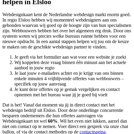
helpen in Elsloo
Webdesignkaart kent de Nederlandse webdesign markt enorm goed.
In regio Elsloo hebben wij momenteel
webdesigners aan ons
gebonden waarvan wij goed op de hoogte zijn van hun specialismen
zijn. Webbouwers hebben het over het algemeen erg druk. Door ons
systeem weten wij precies welke bureaus ruimte hebben voor een
nieuwe opdracht. In een aantal stappen helpen wij jou om de keuze
te maken om de geschikte webdesign partner te vinden.
Je geeft via het formulier aan wat voor een website je zoekt
Wij koppelen deze vraag binnen één minuut aan het actuele
aanbod in jouw regio
Je laat jouw e-mailadres achter en je krijgt van ons binnen
enkele minuten 4 vrijblijvende offertes van webbouwers –
specifiek op jouw aanvraag
Je kunt deze offertes op je gemak vergelijken en contact
opnemen met het bureau waar jij je goed bij voelt
Dat is het! Vanaf dat moment sta jij in direct contact met het
webdesign bedrijf uit Elsloo. Door deze onderlinge concurrentie
besparen ondernemers die hun offertes aanvragen via
Webdesignkaart tot wel
60%
. Wil het even niet lukken, aarzel dan
niet om contact op te nemen. Voer direct een gesprek via onze chat
ballon, of via de contact methodes op de
contactpagina
.