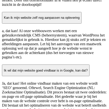
nemen. Door ons offerteformulier in te vullen heb je echter direct
inzicht in de doorlooptijd!
Kan ik mijn website zelf nog aanpassen na oplevering
a, dat kan! Al onze webbouwers werken met een
gebruiksvriendelijk CMS (beheersysteem), waarvan WordPress het
gemakkelijkst in gebruik is. Hierdoor kan jij straks zelf je teksten en
afbeeldingen aanpassen. Let bij het aanvragen van een maatwerk
oplossing wel op dat je aangeeft hoe je de website wenst te
gebruiken aan de achterkant (dus het toevoegen van nieuwe
pagina’s etc).
Ik wil dat mijn website goed vindbaar is in Google, kan dat?
Ja, dat kan! Het online vindbaar maken van een website wordt
‘SEO’ genoemd. Oftewel, Search Engine Optimization (NL:
Zoekmachine Optimalisatie). Dit proces bestaat uit twee onderdelen:
on-page en off-page optimalisatie. Het gedeelte waar je bij het
maken van de website controle over hebt is on-page optimalisatie.
Dit bestaat uit het optimaliseren van de website wat betreft snelheids