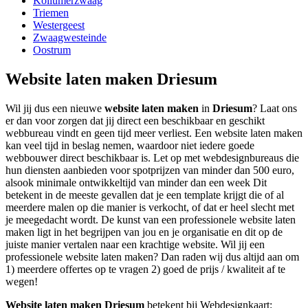
Kollumerzwaag
Triemen
Westergeest
Zwaagwesteinde
Oostrum
Website laten maken Driesum
Wil jij dus een nieuwe
website laten maken
in
Driesum
? Laat ons
er dan voor zorgen dat jij direct een beschikbaar en geschikt
webbureau vindt en geen tijd meer verliest. Een website laten maken
kan veel tijd in beslag nemen, waardoor niet iedere goede
webbouwer direct beschikbaar is. Let op met webdesignbureaus die
hun diensten aanbieden voor spotprijzen van minder dan 500 euro,
alsook minimale ontwikkeltijd van minder dan een week Dit
betekent in de meeste gevallen dat je een template krijgt die of al
meerdere malen op die manier is verkocht, of dat er heel slecht met
je meegedacht wordt. De kunst van een professionele website laten
maken ligt in het begrijpen van jou en je organisatie en dit op de
juiste manier vertalen naar een krachtige website. Wil jij een
professionele website laten maken? Dan raden wij dus altijd aan om
1) meerdere offertes op te vragen 2) goed de prijs / kwaliteit af te
wegen!
Website laten maken Driesum
betekent bij Webdesignkaart: