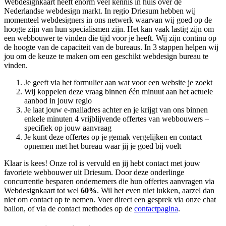
Webdesignkaart heeft enorm veel kennis in huis over de
Nederlandse webdesign markt. In regio Driesum hebben wij
momenteel
webdesigners in ons netwerk waarvan wij goed op de
hoogte zijn van hun specialismen zijn. Het kan vaak lastig zijn om
een webbouwer te vinden die tijd voor je heeft. Wij zijn continu op
de hoogte van de capaciteit van de bureaus. In 3 stappen helpen wij
jou om de keuze te maken om een geschikt webdesign bureau te
vinden.
Je geeft via het formulier aan wat voor een website je zoekt
Wij koppelen deze vraag binnen één minuut aan het actuele
aanbod in jouw regio
Je laat jouw e-mailadres achter en je krijgt van ons binnen
enkele minuten 4 vrijblijvende offertes van webbouwers –
specifiek op jouw aanvraag
Je kunt deze offertes op je gemak vergelijken en contact
opnemen met het bureau waar jij je goed bij voelt
Klaar is kees! Onze rol is vervuld en jij hebt contact met jouw
favoriete webbouwer uit Driesum. Door deze onderlinge
concurrentie besparen ondernemers die hun offertes aanvragen via
Webdesignkaart tot wel
60%
. Wil het even niet lukken, aarzel dan
niet om contact op te nemen. Voer direct een gesprek via onze chat
ballon, of via de contact methodes op de
contactpagina
.