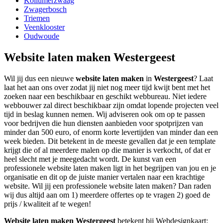
Kollumerzwaag
Zwagerbosch
Triemen
Veenklooster
Oudwoude
Website laten maken Westergeest
Wil jij dus een nieuwe
website laten maken
in
Westergeest
? Laat
laat het aan ons over zodat jij niet nog meer tijd kwijt bent met het
zoeken naar een beschikbaar en geschikt webbureau. Niet iedere
webbouwer zal direct beschikbaar zijn omdat lopende projecten veel
tijd in beslag kunnen nemen. Wij adviseren ook om op te passen
voor bedrijven die hun diensten aanbieden voor spotprijzen van
minder dan 500 euro, of enorm korte levertijden van minder dan een
week bieden. Dit betekent in de meeste gevallen dat je een template
krijgt die of al meerdere malen op die manier is verkocht, of dat er
heel slecht met je meegedacht wordt. De kunst van een
professionele website laten maken ligt in het begrijpen van jou en je
organisatie en dit op de juiste manier vertalen naar een krachtige
website. Wil jij een professionele website laten maken? Dan raden
wij dus altijd aan om 1) meerdere offertes op te vragen 2) goed de
prijs / kwaliteit af te wegen!
Website laten maken Westergeest
betekent bij Webdesignkaart: