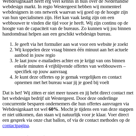
Webdesignkaart heeft erg veel kennis in huis over de Nederlandse
webdesign markt. In regio Westergeest hebben wij momenteel
webdesigners in ons netwerk waarvan wij goed op de hoogte zijn
van hun specialismen zijn. Het kan vaak lastig zijn om een
webbouwer te vinden die tijd voor je heeft. Wij zijn continu op de
hoogte van de capaciteit van de bureaus. Zo kunnen wij jou binnen
handomdraai helpen aan een geschikt webdesign bureau.
Je geeft via het formulier aan wat voor een website je zoekt
Wij koppelen deze vraag binnen één minuut aan het actuele
aanbod in jouw regio
Je laat jouw e-mailadres achter en je krijgt van ons binnen
enkele minuten 4 vrijblijvende offertes van webbouwers –
specifiek op jouw aanvraag
Je kunt deze offertes op je gemak vergelijken en contact
opnemen met het bureau waar jij je goed bij voelt
Dat is het! Wij zitten er niet meer tussen en jij hebt direct contact met
het webdesign bedrijf uit Westergeest. Door deze onderlinge
concurrentie besparen ondernemers die hun offertes aanvragen via
Webdesignkaart tot wel
60%
. Mocht je tijdens een van deze stappen
er niet uitkomen, dan staan wij natuurlijk voor je klaar. Voer direct
een gesprek via onze chat ballon, of via de contact methodes op de
contactpagina
.