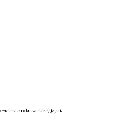
wordt aan een bouwer die bij je past.