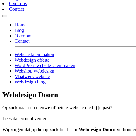
Over ons
Contact
Home
Blog
Over ons
Contact
Website laten maken
Webdesign offerte
WordPress website laten maken
Webshop webdesign
Maatwerk website
Webdesign blog
Webdesign Doorn
Opzoek naar een nieuwe of betere website die bij je past?
Lees dan vooral verder.
Wij zorgen dat jij die op zoek bent naar
Webdesign Doorn
verbonden 