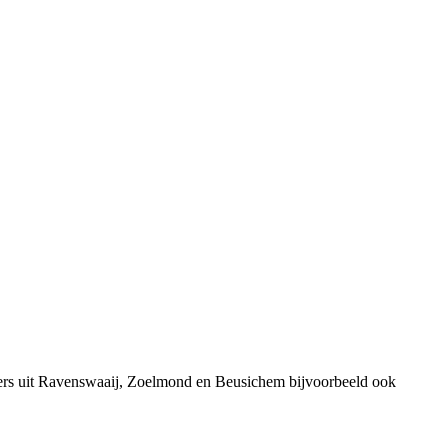
mers uit Ravenswaaij, Zoelmond en Beusichem bijvoorbeeld ook