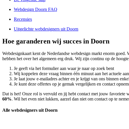
Webdesign Doorn FAQ
Recensies
Uitgelichte webdesigners uit Doorn
Hoe garanderen wij succes in Doorn
Webdesignkaart kent de Nederlandse webdesign markt enorm goed. 
hebben het over het algemeen erg druk. Wij zijn continu op de hoogt
Je geeft via het formulier aan waar je naar op zoek bent
Wij koppelen deze vraag binnen één minuut aan het actuele aa
Je laat jouw e-mailadres achter en je krijgt van ons binnen en
Je kunt deze offertes op je gemak vergelijken en contact opneme
Dat is het! Onze rol is vervuld en jij hebt contact met jouw favorie
60%
. Wil het even niet lukken, aarzel dan niet om contact op te nem
Alle webdesigners uit Doorn