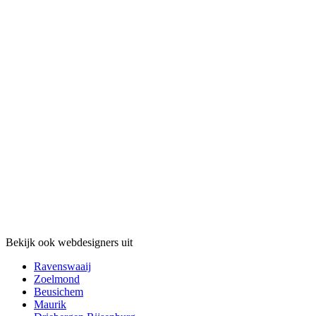
Bekijk ook webdesigners uit
Ravenswaaij
Zoelmond
Beusichem
Maurik