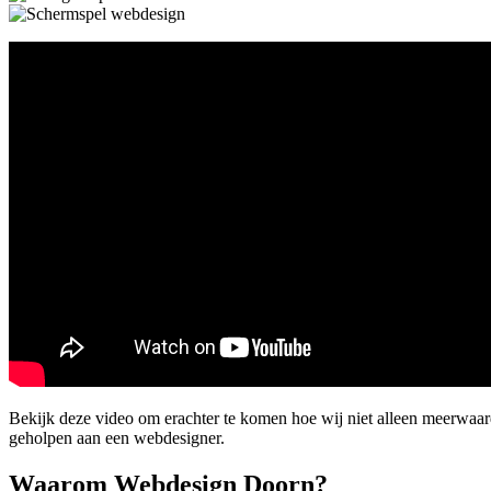
Bekijk deze video om erachter te komen hoe wij niet alleen meerwa
geholpen aan een webdesigner.
Waarom Webdesign Doorn?