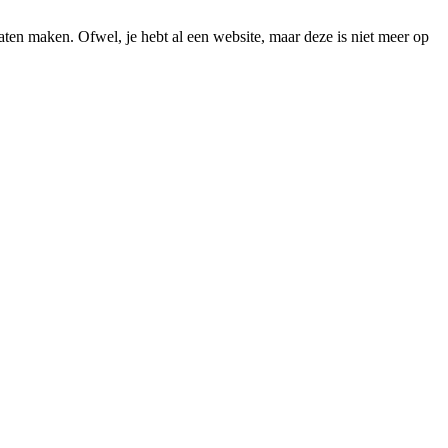
aten maken. Ofwel, je hebt al een website, maar deze is niet meer op