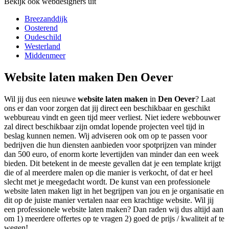
Bekijk ook webdesigners uit
Breezanddijk
Oosterend
Oudeschild
Westerland
Middenmeer
Website laten maken Den Oever
Wil jij dus een nieuwe
website laten maken
in
Den Oever
? Laat
ons er dan voor zorgen dat jij direct een beschikbaar en geschikt
webbureau vindt en geen tijd meer verliest. Niet iedere webbouwer
zal direct beschikbaar zijn omdat lopende projecten veel tijd in
beslag kunnen nemen. Wij adviseren ook om op te passen voor
bedrijven die hun diensten aanbieden voor spotprijzen van minder
dan 500 euro, of enorm korte levertijden van minder dan een week
bieden. Dit betekent in de meeste gevallen dat je een template krijgt
die of al meerdere malen op die manier is verkocht, of dat er heel
slecht met je meegedacht wordt. De kunst van een professionele
website laten maken ligt in het begrijpen van jou en je organisatie en
dit op de juiste manier vertalen naar een krachtige website. Wil jij
een professionele website laten maken? Dan raden wij dus altijd aan
om 1) meerdere offertes op te vragen 2) goed de prijs / kwaliteit af te
wegen!