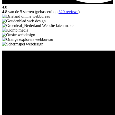
4.8
4.8 van de 5 sterren (gebaseerd op
329 reviews
)