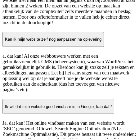
website met maar een klein aantal pagina’s kan bijvoorbeeld al klaar
zijn binnen 2 weken. De opzet van een website op maat kan
afhankelijk van de complexiteit zelfs meerdere maanden in beslag
nemen. Door ons offerteformulier in te vullen heb je echter direct
inzicht in de doorlooptijd!
Kan ik mijn website zelf nog aanpassen na oplevering
a, dat kan! Al onze webbouwers werken met een
gebruiksvriendelijk CMS (beheersysteem), waarvan WordPress het
gemakkelijkst in gebruik is. Hierdoor kan jij straks zelf je teksten en
afbeeldingen aanpassen. Let bij het aanvragen van een maatwerk
oplossing wel op dat je aangeeft hoe je de website wenst te
gebruiken aan de achterkant (dus het toevoegen van nieuwe
pagina’s etc).
Ik wil dat mijn website goed vindbaar is in Google, kan dat?
Ja, dat kan! Het online vindbaar maken van een website wordt
‘SEO’ genoemd. Oftewel, Search Engine Optimization (NL:
Zoekmachine Optimalisatie). Dit proces bestaat uit twee onderdelen: