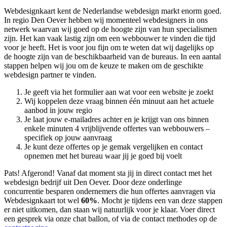
Webdesignkaart kent de Nederlandse webdesign markt enorm goed.
In regio Den Oever hebben wij momenteel
webdesigners in ons
netwerk waarvan wij goed op de hoogte zijn van hun specialismen
zijn. Het kan vaak lastig zijn om een webbouwer te vinden die tijd
voor je heeft. Het is voor jou fijn om te weten dat wij dagelijks op
de hoogte zijn van de beschikbaarheid van de bureaus. In een aantal
stappen helpen wij jou om de keuze te maken om de geschikte
webdesign partner te vinden.
Je geeft via het formulier aan wat voor een website je zoekt
Wij koppelen deze vraag binnen één minuut aan het actuele
aanbod in jouw regio
Je laat jouw e-mailadres achter en je krijgt van ons binnen
enkele minuten 4 vrijblijvende offertes van webbouwers –
specifiek op jouw aanvraag
Je kunt deze offertes op je gemak vergelijken en contact
opnemen met het bureau waar jij je goed bij voelt
Pats! Afgerond! Vanaf dat moment sta jij in direct contact met het
webdesign bedrijf uit Den Oever. Door deze onderlinge
concurrentie besparen ondernemers die hun offertes aanvragen via
Webdesignkaart tot wel
60%
. Mocht je tijdens een van deze stappen
er niet uitkomen, dan staan wij natuurlijk voor je klaar. Voer direct
een gesprek via onze chat ballon, of via de contact methodes op de