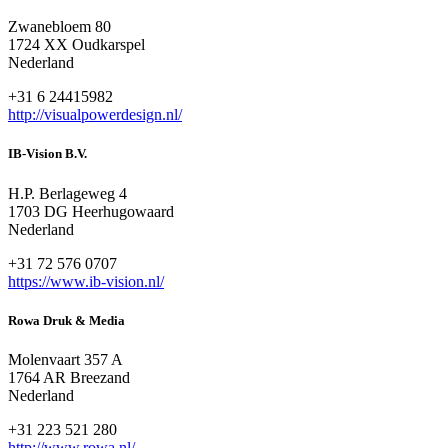
Zwanebloem 80
1724 XX Oudkarspel
Nederland
+31 6 24415982
http://visualpowerdesign.nl/
IB-Vision B.V.
H.P. Berlageweg 4
1703 DG Heerhugowaard
Nederland
+31 72 576 0707
https://www.ib-vision.nl/
Rowa Druk & Media
Molenvaart 357 A
1764 AR Breezand
Nederland
+31 223 521 280
http://www.rowa.nl/