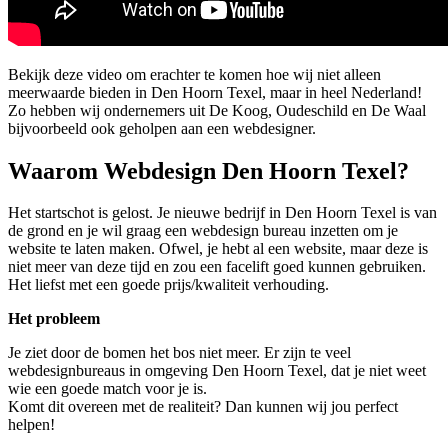
Bekijk deze video om erachter te komen hoe wij niet alleen
meerwaarde bieden in Den Hoorn Texel, maar in heel Nederland!
Zo hebben wij ondernemers uit De Koog, Oudeschild en De Waal
bijvoorbeeld ook geholpen aan een webdesigner.
Waarom Webdesign Den Hoorn Texel?
Het startschot is gelost. Je nieuwe bedrijf in Den Hoorn Texel is van
de grond en je wil graag een webdesign bureau inzetten om je
website te laten maken. Ofwel, je hebt al een website, maar deze is
niet meer van deze tijd en zou een facelift goed kunnen gebruiken.
Het liefst met een goede prijs/kwaliteit verhouding.
Het probleem
Je ziet door de bomen het bos niet meer. Er zijn te veel
webdesignbureaus in omgeving Den Hoorn Texel, dat je niet weet
wie een goede match voor je is.
Komt dit overeen met de realiteit? Dan kunnen wij jou perfect
helpen!