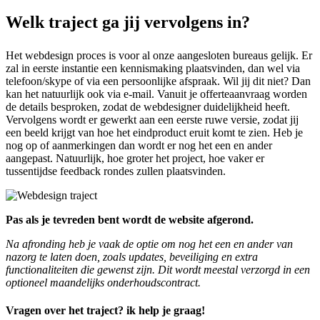
Welk traject ga jij vervolgens in?
Het webdesign proces is voor al onze aangesloten bureaus gelijk. Er
zal in eerste instantie een kennismaking plaatsvinden, dan wel via
telefoon/skype of via een persoonlijke afspraak. Wil jij dit niet? Dan
kan het natuurlijk ook via e-mail. Vanuit je offerteaanvraag worden
de details besproken, zodat de webdesigner duidelijkheid heeft.
Vervolgens wordt er gewerkt aan een eerste ruwe versie, zodat jij
een beeld krijgt van hoe het eindproduct eruit komt te zien. Heb je
nog op of aanmerkingen dan wordt er nog het een en ander
aangepast. Natuurlijk, hoe groter het project, hoe vaker er
tussentijdse feedback rondes zullen plaatsvinden.
Pas als je tevreden bent wordt de website afgerond.
Na afronding heb je vaak de optie om nog het een en ander van
nazorg te laten doen, zoals updates, beveiliging en extra
functionaliteiten die gewenst zijn. Dit wordt meestal verzorgd in een
optioneel maandelijks onderhoudscontract.
Vragen over het traject? ik help je graag!