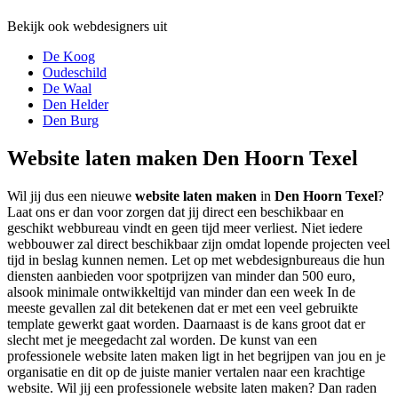
Bekijk ook webdesigners uit
De Koog
Oudeschild
De Waal
Den Helder
Den Burg
Website laten maken Den Hoorn Texel
Wil jij dus een nieuwe
website laten maken
in
Den Hoorn Texel
?
Laat ons er dan voor zorgen dat jij direct een beschikbaar en
geschikt webbureau vindt en geen tijd meer verliest. Niet iedere
webbouwer zal direct beschikbaar zijn omdat lopende projecten veel
tijd in beslag kunnen nemen. Let op met webdesignbureaus die hun
diensten aanbieden voor spotprijzen van minder dan 500 euro,
alsook minimale ontwikkeltijd van minder dan een week In de
meeste gevallen zal dit betekenen dat er met een veel gebruikte
template gewerkt gaat worden. Daarnaast is de kans groot dat er
slecht met je meegedacht zal worden. De kunst van een
professionele website laten maken ligt in het begrijpen van jou en je
organisatie en dit op de juiste manier vertalen naar een krachtige
website. Wil jij een professionele website laten maken? Dan raden