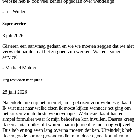
website heb ik ook veel kennis opgedaan over webdesign.
- Iris Wolters
Super service
3 juli 2026
Gisteren een aanvraag gedaan en we we moeten zeggen dat we niet
verwacht hadden dat het zo goed zou werken. Wat een super
service!
- Michael Mulder
Erg tevreden met jullie
25 juni 2026
Na enkele uren op het internet, toch gekozen voor webdesignkaart.
Ik wist niet naar welke eisen ik moest kijken wanneer het ging om
het kiezen van de beste webdeveloper. Webdesignkaart had een
simpel formulier waar ik mijn behoeften kon invullen. Daarna kreeg
ik een aantal opties, dit waren naar mijn mening toch nog vrij veel.
Dus heb er nog even lang over na moeten denken. Uiteindelijk heb
ik een goede partner gevonden die mijn ideeën goed kon uiten in