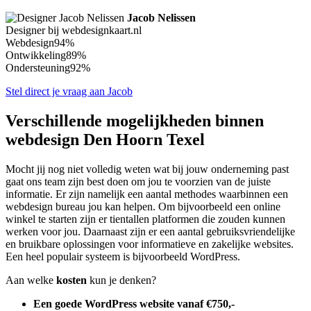
Jacob Nelissen
Designer bij webdesignkaart.nl
Webdesign
94%
Ontwikkeling
89%
Ondersteuning
92%
Stel direct je vraag aan Jacob
Verschillende mogelijkheden binnen
webdesign Den Hoorn Texel
Mocht jij nog niet volledig weten wat bij jouw onderneming past
gaat ons team zijn best doen om jou te voorzien van de juiste
informatie. Er zijn namelijk een aantal methodes waarbinnen een
webdesign bureau jou kan helpen. Om bijvoorbeeld een online
winkel te starten zijn er tientallen platformen die zouden kunnen
werken voor jou. Daarnaast zijn er een aantal gebruiksvriendelijke
en bruikbare oplossingen voor informatieve en zakelijke websites.
Een heel populair systeem is bijvoorbeeld WordPress.
Aan welke
kosten
kun je denken?
Een goede WordPress website vanaf €750,-