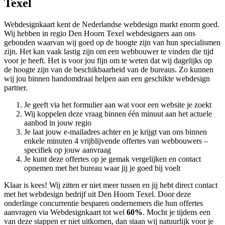
Texel
Webdesignkaart kent de Nederlandse webdesign markt enorm goed.
Wij hebben in regio Den Hoorn Texel
webdesigners aan ons
gebonden waarvan wij goed op de hoogte zijn van hun specialismen
zijn. Het kan vaak lastig zijn om een webbouwer te vinden die tijd
voor je heeft. Het is voor jou fijn om te weten dat wij dagelijks op
de hoogte zijn van de beschikbaarheid van de bureaus. Zo kunnen
wij jou binnen handomdraai helpen aan een geschikte webdesign
partner.
Je geeft via het formulier aan wat voor een website je zoekt
Wij koppelen deze vraag binnen één minuut aan het actuele
aanbod in jouw regio
Je laat jouw e-mailadres achter en je krijgt van ons binnen
enkele minuten 4 vrijblijvende offertes van webbouwers –
specifiek op jouw aanvraag
Je kunt deze offertes op je gemak vergelijken en contact
opnemen met het bureau waar jij je goed bij voelt
Klaar is kees! Wij zitten er niet meer tussen en jij hebt direct contact
met het webdesign bedrijf uit Den Hoorn Texel. Door deze
onderlinge concurrentie besparen ondernemers die hun offertes
aanvragen via Webdesignkaart tot wel
60%
. Mocht je tijdens een
van deze stappen er niet uitkomen, dan staan wij natuurlijk voor je