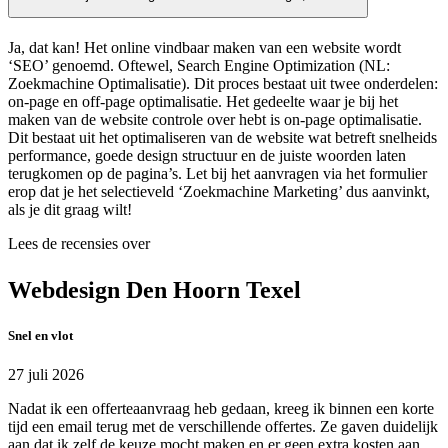
Ja, dat kan! Het online vindbaar maken van een website wordt
‘SEO’ genoemd. Oftewel, Search Engine Optimization (NL:
Zoekmachine Optimalisatie). Dit proces bestaat uit twee onderdelen:
on-page en off-page optimalisatie. Het gedeelte waar je bij het
maken van de website controle over hebt is on-page optimalisatie.
Dit bestaat uit het optimaliseren van de website wat betreft snelheids
performance, goede design structuur en de juiste woorden laten
terugkomen op de pagina’s. Let bij het aanvragen via het formulier
erop dat je het selectieveld ‘Zoekmachine Marketing’ dus aanvinkt,
als je dit graag wilt!
Lees de recensies over
Webdesign Den Hoorn Texel
Snel en vlot
27 juli 2026
Nadat ik een offerteaanvraag heb gedaan, kreeg ik binnen een korte
tijd een email terug met de verschillende offertes. Ze gaven duidelijk
aan dat ik zelf de keuze mocht maken en er geen extra kosten aan