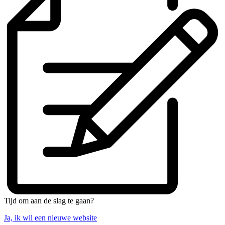
Tijd om aan de slag te gaan?
Ja, ik wil een nieuwe website