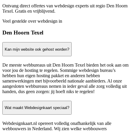
Ontvang direct offertes van webdesign experts uit regio Den Hoorn
Texel. Gratis en vrijblijvend.
Veel gestelde over webdesign in
Den Hoorn Texel
Kan mijn website ook gehost worden?
De meeste webbureaus uit Den Hoorn Texel bieden het ook aan om
voor jou de hosting te regelen. Sommige webdesign bureau’s
hebben hun eigen hosting pakket en anderen hebben
samenwerkingen met bijvoorbeeld nationale aanbieders. Al onze
aangesloten webbureaus nemen in ieder geval alle zorg volledig uit
handen, dus geen zorgen: jij hoeft niks te regelen!
Wat maakt Webdesignkaart speciaal?
Webdesignkaart.nl opereert volledig onafhankelijk van alle
webbouwers in Nederland. Wij zien welke webbouwers