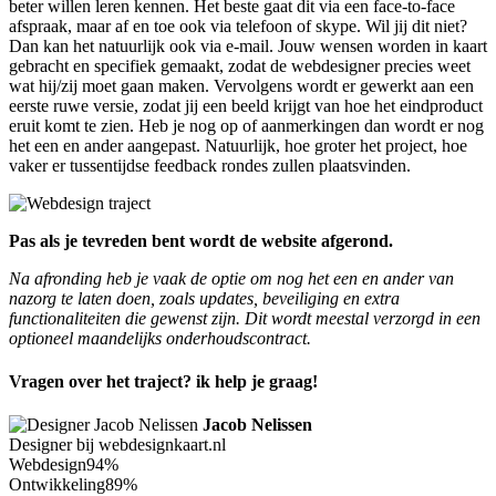
beter willen leren kennen. Het beste gaat dit via een face-to-face
afspraak, maar af en toe ook via telefoon of skype. Wil jij dit niet?
Dan kan het natuurlijk ook via e-mail. Jouw wensen worden in kaart
gebracht en specifiek gemaakt, zodat de webdesigner precies weet
wat hij/zij moet gaan maken. Vervolgens wordt er gewerkt aan een
eerste ruwe versie, zodat jij een beeld krijgt van hoe het eindproduct
eruit komt te zien. Heb je nog op of aanmerkingen dan wordt er nog
het een en ander aangepast. Natuurlijk, hoe groter het project, hoe
vaker er tussentijdse feedback rondes zullen plaatsvinden.
Pas als je tevreden bent wordt de website afgerond.
Na afronding heb je vaak de optie om nog het een en ander van
nazorg te laten doen, zoals updates, beveiliging en extra
functionaliteiten die gewenst zijn. Dit wordt meestal verzorgd in een
optioneel maandelijks onderhoudscontract.
Vragen over het traject? ik help je graag!
Jacob Nelissen
Designer bij webdesignkaart.nl
Webdesign
94%
Ontwikkeling
89%