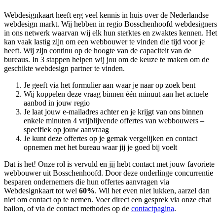
Webdesignkaart heeft erg veel kennis in huis over de Nederlandse
webdesign markt. Wij hebben in regio Bosschenhoofd
webdesigners
in ons netwerk waarvan wij elk hun sterktes en zwaktes kennen. Het
kan vaak lastig zijn om een webbouwer te vinden die tijd voor je
heeft. Wij zijn continu op de hoogte van de capaciteit van de
bureaus. In 3 stappen helpen wij jou om de keuze te maken om de
geschikte webdesign partner te vinden.
Je geeft via het formulier aan waar je naar op zoek bent
Wij koppelen deze vraag binnen één minuut aan het actuele
aanbod in jouw regio
Je laat jouw e-mailadres achter en je krijgt van ons binnen
enkele minuten 4 vrijblijvende offertes van webbouwers –
specifiek op jouw aanvraag
Je kunt deze offertes op je gemak vergelijken en contact
opnemen met het bureau waar jij je goed bij voelt
Dat is het! Onze rol is vervuld en jij hebt contact met jouw favoriete
webbouwer uit Bosschenhoofd. Door deze onderlinge concurrentie
besparen ondernemers die hun offertes aanvragen via
Webdesignkaart tot wel
60%
. Wil het even niet lukken, aarzel dan
niet om contact op te nemen. Voer direct een gesprek via onze chat
ballon, of via de contact methodes op de
contactpagina
.