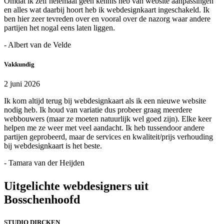
Omdat ik zelf helemaal geen kennis heb van website aanpassingen
en alles wat daarbij hoort heb ik webdesignkaart ingeschakeld. Ik
ben hier zeer tevreden over en vooral over de nazorg waar andere
partijen het nogal eens laten liggen.
- Albert van de Velde
Vakkundig
2 juni 2026
Ik kom altijd terug bij webdesignkaart als ik een nieuwe website
nodig heb. Ik houd van variatie dus probeer graag meerdere
webbouwers (maar ze moeten natuurlijk wel goed zijn). Elke keer
helpen me ze weer met veel aandacht. Ik heb tussendoor andere
partijen geprobeerd, maar de services en kwaliteit/prijs verhouding
bij webdesignkaart is het beste.
- Tamara van der Heijden
Uitgelichte webdesigners uit
Bosschenhoofd
STUDIO DIRCKEN