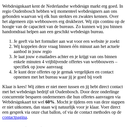
Webdesignkaart kent de Nederlandse webdesign markt erg goed. In
regio Oudenbosch hebben wij momenteel
webdesigners aan ons
gebonden waarvan wij elk hun sterktes en zwaktes kennen. Over
het algemeen zijn webbouwers erg drukbezet. Wij zijn continu op de
hoogte van de capaciteit van de bureaus. Zo kunnen wij jou binnen
handomdraai helpen aan een geschikt webdesign bureau.
Je geeft via het formulier aan wat voor een website je zoekt
Wij koppelen deze vraag binnen één minuut aan het actuele
aanbod in jouw regio
Je laat jouw e-mailadres achter en je krijgt van ons binnen
enkele minuten 4 vrijblijvende offertes van webbouwers –
specifiek op jouw aanvraag
Je kunt deze offertes op je gemak vergelijken en contact
opnemen met het bureau waar jij je goed bij voelt
Klaar is kees! Wij zitten er niet meer tussen en jij hebt direct contact
met het webdesign bedrijf uit Oudenbosch. Door deze onderlinge
concurrentie besparen ondernemers die hun offertes aanvragen via
Webdesignkaart tot wel
60%
. Mocht je tijdens een van deze stappen
er niet uitkomen, dan staan wij natuurlijk voor je klaar. Voer direct
een gesprek via onze chat ballon, of via de contact methodes op de
contactpagina
.