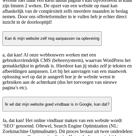
website met maar een klein aantal pagina’s kan bijvoorbeeld al klaar
zijn binnen 2 weken. De opzet van een website op maat kan
afhankelijk van de complexiteit zelfs meerdere maanden in beslag
nemen. Door ons offerteformulier in te vullen heb je echter direct
inzicht in de doorlooptijd!
Kan ik mijn website zelf nog aanpassen na oplevering
a, dat kan! Al onze webbouwers werken met een
gebruiksvriendelijk CMS (beheersysteem), waarvan WordPress het
gemakkelijkst in gebruik is. Hierdoor kan jij straks zelf je teksten en
afbeeldingen aanpassen. Let bij het aanvragen van een maatwerk
oplossing wel op dat je aangeeft hoe je de website wenst te
gebruiken aan de achterkant (dus het toevoegen van nieuwe
pagina’s etc).
Ik wil dat mijn website goed vindbaar is in Google, kan dat?
Ja, dat kan! Het online vindbaar maken van een website wordt
‘SEO’ genoemd. Oftewel, Search Engine Optimization (NL:
Zoekmachine Optimalisatie). Dit proces bestaat uit twee onderdelen: