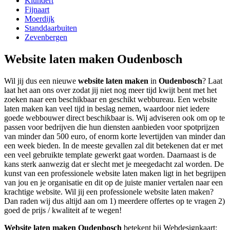
Klundert
Fijnaart
Moerdijk
Standdaarbuiten
Zevenbergen
Website laten maken Oudenbosch
Wil jij dus een nieuwe
website laten maken
in
Oudenbosch
? Laat
laat het aan ons over zodat jij niet nog meer tijd kwijt bent met het
zoeken naar een beschikbaar en geschikt webbureau. Een website
laten maken kan veel tijd in beslag nemen, waardoor niet iedere
goede webbouwer direct beschikbaar is. Wij adviseren ook om op te
passen voor bedrijven die hun diensten aanbieden voor spotprijzen
van minder dan 500 euro, of enorm korte levertijden van minder dan
een week bieden. In de meeste gevallen zal dit betekenen dat er met
een veel gebruikte template gewerkt gaat worden. Daarnaast is de
kans sterk aanwezig dat er slecht met je meegedacht zal worden. De
kunst van een professionele website laten maken ligt in het begrijpen
van jou en je organisatie en dit op de juiste manier vertalen naar een
krachtige website. Wil jij een professionele website laten maken?
Dan raden wij dus altijd aan om 1) meerdere offertes op te vragen 2)
goed de prijs / kwaliteit af te wegen!
Website laten maken Oudenbosch
betekent bij Webdesignkaart: