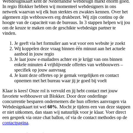
Webdesignkaart kent de Nederlandse webdesign markt enorm goed.
In regio Blokker hebben wij momenteel
webdesigners in ons
netwerk waarvan wij elk hun sterktes en zwaktes kennen. Over het
algemeen zijn webbouwers erg drukbezet. Wij zijn continu op de
hoogte van de capaciteit van de bureaus. In 3 stappen helpen wij jou
om de keuze te maken om de geschikte webdesign partner te
vinden.
Je geeft via het formulier aan wat voor een website je zoekt
Wij koppelen deze vraag binnen één minuut aan het actuele
aanbod in jouw regio
Je laat jouw e-mailadres achter en je krijgt van ons binnen
enkele minuten 4 vrijblijvende offertes van webbouwers –
specifiek op jouw aanvraag
Je kunt deze offertes op je gemak vergelijken en contact
opnemen met het bureau waar jij je goed bij voelt
Klaar is kees! Onze rol is vervuld en jij hebt contact met jouw
favoriete webbouwer uit Blokker. Door deze onderlinge
concurrentie besparen ondernemers die hun offertes aanvragen via
Webdesignkaart tot wel
60%
. Mocht je tijdens een van deze stappen
er niet uitkomen, dan staan wij natuurlijk voor je klaar. Voer direct
een gesprek via onze chat ballon, of via de contact methodes op de
contactpagina
.