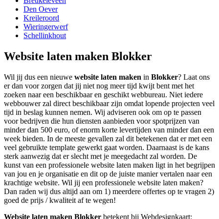
Breukeleveen
Den Oever
Kreileroord
Wieringerwerf
Schellinkhout
Website laten maken Blokker
Wil jij dus een nieuwe
website laten maken
in
Blokker
? Laat ons
er dan voor zorgen dat jij niet nog meer tijd kwijt bent met het
zoeken naar een beschikbaar en geschikt webbureau. Niet iedere
webbouwer zal direct beschikbaar zijn omdat lopende projecten veel
tijd in beslag kunnen nemen. Wij adviseren ook om op te passen
voor bedrijven die hun diensten aanbieden voor spotprijzen van
minder dan 500 euro, of enorm korte levertijden van minder dan een
week bieden. In de meeste gevallen zal dit betekenen dat er met een
veel gebruikte template gewerkt gaat worden. Daarnaast is de kans
sterk aanwezig dat er slecht met je meegedacht zal worden. De
kunst van een professionele website laten maken ligt in het begrijpen
van jou en je organisatie en dit op de juiste manier vertalen naar een
krachtige website. Wil jij een professionele website laten maken?
Dan raden wij dus altijd aan om 1) meerdere offertes op te vragen 2)
goed de prijs / kwaliteit af te wegen!
Website laten maken Blokker
betekent bij Webdesignkaart: