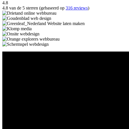
4.8
4.8 van de 5 sterren (gebaseerd op
316 reviews
)