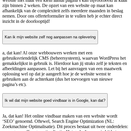
website met maar een klein aantal pagina’s kan bijvoorbeeld al klaar
zijn binnen 2 weken. De opzet van een website op maat kan
afhankelijk van de complexiteit zelfs meerdere maanden in beslag
nemen. Door ons offerteformulier in te vullen heb je echter direct
inzicht in de doorlooptijd!
Kan ik mijn website zelf nog aanpassen na oplevering
a, dat kan! Al onze webbouwers werken met een
gebruiksvriendelijk CMS (beheersysteem), waarvan WordPress het
gemakkelijkst in gebruik is. Hierdoor kan jij straks zelf je teksten en
afbeeldingen aanpassen. Let bij het aanvragen van een maatwerk
oplossing wel op dat je aangeeft hoe je de website wenst te
gebruiken aan de achterkant (dus het toevoegen van nieuwe
pagina’s etc).
Ik wil dat mijn website goed vindbaar is in Google, kan dat?
Ja, dat kan! Het online vindbaar maken van een website wordt
‘SEO’ genoemd. Oftewel, Search Engine Optimization (NL:
Zoekmachine Optimalisatie). Dit proces bestaat uit twee onderdelen: