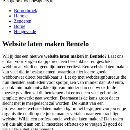
Bekijk ook webdesigners uit
Bornerbroek
Hertme
Zenderen
Borne
Hengevelde
Website laten maken Bentelo
Wil jij dus een nieuwe
website laten maken
in
Bentelo
? Laat ons
er dan voor zorgen dat jij direct een beschikbaar en geschikt
webbureau vindt en geen tijd meer verliest. Een website laten maken
kan veel tijd in beslag nemen, waardoor niet iedere goede
webbouwer direct beschikbaar is. Let op met webdesignbureaus die
hun diensten aanbieden voor spotprijzen van minder dan 500 euro,
alsook minimale ontwikkeltijd van minder dan een week In de
meeste gevallen zal dit betekenen dat er met een veel gebruikte
template gewerkt gaat worden. Daarnaast is de kans groot dat er
slecht met je meegedacht zal worden. De kunst van een
professionele website laten maken ligt in het begrijpen van jou en je
organisatie en dit op de juiste manier vertalen naar een krachtige
website. Wil jij een professionele website laten maken? Dan raden
wij dus altijd aan om 1) meerdere offertes op te vragen 2) goed de
prijs / kwaliteit af te wegen!