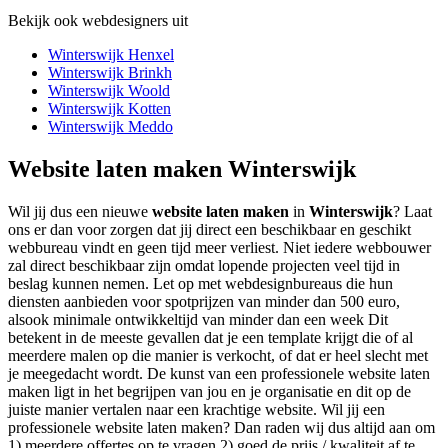
Bekijk ook webdesigners uit
Winterswijk Henxel
Winterswijk Brinkh
Winterswijk Woold
Winterswijk Kotten
Winterswijk Meddo
Website laten maken Winterswijk
Wil jij dus een nieuwe
website laten maken
in
Winterswijk
? Laat
ons er dan voor zorgen dat jij direct een beschikbaar en geschikt
webbureau vindt en geen tijd meer verliest. Niet iedere webbouwer
zal direct beschikbaar zijn omdat lopende projecten veel tijd in
beslag kunnen nemen. Let op met webdesignbureaus die hun
diensten aanbieden voor spotprijzen van minder dan 500 euro,
alsook minimale ontwikkeltijd van minder dan een week Dit
betekent in de meeste gevallen dat je een template krijgt die of al
meerdere malen op die manier is verkocht, of dat er heel slecht met
je meegedacht wordt. De kunst van een professionele website laten
maken ligt in het begrijpen van jou en je organisatie en dit op de
juiste manier vertalen naar een krachtige website. Wil jij een
professionele website laten maken? Dan raden wij dus altijd aan om
1) meerdere offertes op te vragen 2) goed de prijs / kwaliteit af te