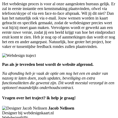
Het webdesign proces is voor al onze aangesloten bureaus gelijk. Er
zal in eerste instantie een kennismaking plaatsvinden, ofwel via
telefoon/skype of via een face-to-face afspraak. Wil jij dit niet? Dan
kan het natuurlijk ook via e-mail. Jouw wensen worden in kaart
gebracht en specifiek gemaakt, zodat de webdesigner precies weet
wat hij/zij moet gaan maken. Vervolgens wordt er gewerkt aan een
eerste ruwe versie, zodat jij een beeld krijgt van hoe het eindproduct
eruit komt te zien. Heb je nog op of aanmerkingen dan wordt er nog
het een en ander aangepast. Natuurlijk, hoe groter het project, hoe
vaker er tussentijdse feedback rondes zullen plaatsvinden.
Pas als je tevreden bent wordt de website afgerond.
Na afronding heb je vaak de optie om nog het een en ander van
nazorg te laten doen, zoals updates, beveiliging en extra
functionaliteiten die gewenst zijn. Dit wordt meestal verzorgd in een
optioneel maandelijks onderhoudscontract.
Vragen over het traject? ik help je graag!
Jacob Nelissen
Designer bij webdesignkaart.nl
Webdesign
94%