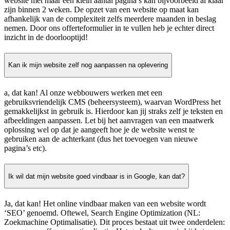
website met maar een klein aantal pagina’s kan bijvoorbeeld al klaar
zijn binnen 2 weken. De opzet van een website op maat kan
afhankelijk van de complexiteit zelfs meerdere maanden in beslag
nemen. Door ons offerteformulier in te vullen heb je echter direct
inzicht in de doorlooptijd!
Kan ik mijn website zelf nog aanpassen na oplevering
a, dat kan! Al onze webbouwers werken met een
gebruiksvriendelijk CMS (beheersysteem), waarvan WordPress het
gemakkelijkst in gebruik is. Hierdoor kan jij straks zelf je teksten en
afbeeldingen aanpassen. Let bij het aanvragen van een maatwerk
oplossing wel op dat je aangeeft hoe je de website wenst te
gebruiken aan de achterkant (dus het toevoegen van nieuwe
pagina’s etc).
Ik wil dat mijn website goed vindbaar is in Google, kan dat?
Ja, dat kan! Het online vindbaar maken van een website wordt
‘SEO’ genoemd. Oftewel, Search Engine Optimization (NL:
Zoekmachine Optimalisatie). Dit proces bestaat uit twee onderdelen: