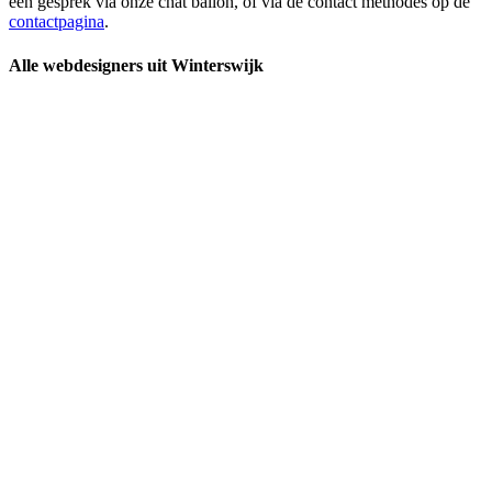
een gesprek via onze chat ballon, of via de contact methodes op de
contactpagina
.
Alle webdesigners uit Winterswijk