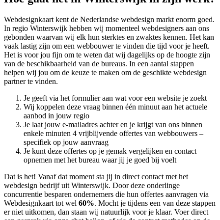
Webdesignkaart kent de Nederlandse webdesign markt enorm goed.
In regio Winterswijk hebben wij momenteel
webdesigners aan ons
gebonden waarvan wij elk hun sterktes en zwaktes kennen. Het kan
vaak lastig zijn om een webbouwer te vinden die tijd voor je heeft.
Het is voor jou fijn om te weten dat wij dagelijks op de hoogte zijn
van de beschikbaarheid van de bureaus. In een aantal stappen
helpen wij jou om de keuze te maken om de geschikte webdesign
partner te vinden.
Je geeft via het formulier aan wat voor een website je zoekt
Wij koppelen deze vraag binnen één minuut aan het actuele
aanbod in jouw regio
Je laat jouw e-mailadres achter en je krijgt van ons binnen
enkele minuten 4 vrijblijvende offertes van webbouwers –
specifiek op jouw aanvraag
Je kunt deze offertes op je gemak vergelijken en contact
opnemen met het bureau waar jij je goed bij voelt
Dat is het! Vanaf dat moment sta jij in direct contact met het
webdesign bedrijf uit Winterswijk. Door deze onderlinge
concurrentie besparen ondernemers die hun offertes aanvragen via
Webdesignkaart tot wel
60%
. Mocht je tijdens een van deze stappen
er niet uitkomen, dan staan wij natuurlijk voor je klaar. Voer direct