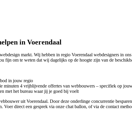
elpen in Voerendaal
 webdesign markt. Wij hebben in regio Voerendaal
webdesigners in ons
ou fijn om te weten dat wij dagelijks op de hoogte zijn van de beschikb
nbod in jouw regio
kele minuten 4 vrijblijvende offertes van webbouwers – specifiek op jou
n met het bureau waar jij je goed bij voelt
te webbouwer uit Voerendaal. Door deze onderlinge concurrentie bespare
en. Voer direct een gesprek via onze chat ballon, of via de contact met