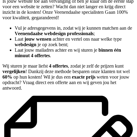
Is jouw website toe aan vervanging of ben je klaar om de eerste stap
voor een website te zetten? Wacht dan niet langer en krijg direct
inzicht in de kosten! Onze Veenendaalse specialisten Gaan 100%
voor kwaliteit, gegarandeerd!
Vul je adresgegevens in, zodat wij je kunnen matchen aan de
Veenendaalse webdesign professionals
;
Laat
jouw wensen
achter en vertel ons naar welke type
webdesign
je op zoek bent;
Laat jouw mailadres achter en wij sturen je
binnen één
minuut 4 offertes
.
Wij sturen je maar liefst
4 offertes
, zodat je zelf de prijzen kunt
vergelijken
! Dankzij deze methode besparen onze klanten tot wel
60%
op hun kosten! Wil je dus een
exacte prijs
weten voor jouw
opdracht? Vraag direct een offerte aan en wij geven jou het
antwoord.