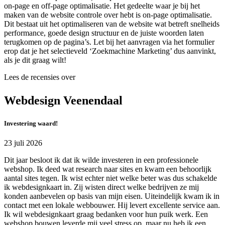
on-page en off-page optimalisatie. Het gedeelte waar je bij het
maken van de website controle over hebt is on-page optimalisatie.
Dit bestaat uit het optimaliseren van de website wat betreft snelheids
performance, goede design structuur en de juiste woorden laten
terugkomen op de pagina’s. Let bij het aanvragen via het formulier
erop dat je het selectieveld ‘Zoekmachine Marketing’ dus aanvinkt,
als je dit graag wilt!
Lees de recensies over
Webdesign Veenendaal
Investering waard!
23 juli 2026
Dit jaar besloot ik dat ik wilde investeren in een professionele
webshop. Ik deed wat research naar sites en kwam een behoorlijk
aantal sites tegen. Ik wist echter niet welke beter was dus schakelde
ik webdesignkaart in. Zij wisten direct welke bedrijven ze mij
konden aanbevelen op basis van mijn eisen. Uiteindelijk kwam ik in
contact met een lokale webbouwer. Hij levert excellente service aan.
Ik wil webdesignkaart graag bedanken voor hun puik werk. Een
webshop bouwen leverde mij veel stress op, maar nu heb ik een