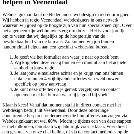
helpen in Veenendaal
Webdesignkaart kent de Nederlandse webdesign markt enorm goed.
Wij hebben in regio Veenendaal
webdesigners in ons netwerk
waarvan wij goed op de hoogte zijn van hun specialismen zijn. Over
het algemeen zijn webbouwers erg drukbezet. Het is voor jou fijn
om te weten dat wij dagelijks op de hoogte zijn van de
beschikbaarheid van de bureaus. Zo kunnen wij jou binnen
handomdraai helpen aan een geschikt webdesign bureau.
Je geeft via het formulier aan waar je naar op zoek bent
Wij koppelen deze vraag binnen één minuut aan het actuele
aanbod in jouw regio
Je laat jouw e-mailadres achter en je krijgt van ons binnen
enkele minuten 4 vrijblijvende offertes van webbouwers –
specifiek op jouw aanvraag
Je kunt deze offertes op je gemak vergelijken en contact
opnemen met het bureau waar jij je goed bij voelt
Klaar is kees! Vanaf dat moment sta jij in direct contact met het
webdesign bedrijf uit Veenendaal. Door deze onderlinge
concurrentie besparen ondernemers die hun offertes aanvragen via
Webdesignkaart tot wel
60%
. Mocht je tijdens een van deze stappen
er niet uitkomen, dan staan wij natuurlijk voor je klaar. Voer direct
een gesprek via onze chat ballon, of via de contact methodes op de