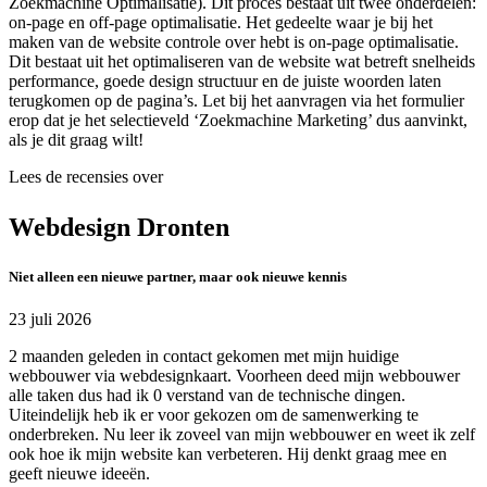
Zoekmachine Optimalisatie). Dit proces bestaat uit twee onderdelen:
on-page en off-page optimalisatie. Het gedeelte waar je bij het
maken van de website controle over hebt is on-page optimalisatie.
Dit bestaat uit het optimaliseren van de website wat betreft snelheids
performance, goede design structuur en de juiste woorden laten
terugkomen op de pagina’s. Let bij het aanvragen via het formulier
erop dat je het selectieveld ‘Zoekmachine Marketing’ dus aanvinkt,
als je dit graag wilt!
Lees de recensies over
Webdesign Dronten
Niet alleen een nieuwe partner, maar ook nieuwe kennis
23 juli 2026
2 maanden geleden in contact gekomen met mijn huidige
webbouwer via webdesignkaart. Voorheen deed mijn webbouwer
alle taken dus had ik 0 verstand van de technische dingen.
Uiteindelijk heb ik er voor gekozen om de samenwerking te
onderbreken. Nu leer ik zoveel van mijn webbouwer en weet ik zelf
ook hoe ik mijn website kan verbeteren. Hij denkt graag mee en
geeft nieuwe ideeën.