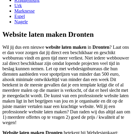
Kraggenburg
Urk
Marknesse
Espel
Nagele
Website laten maken Dronten
Wil jij dus een nieuwe
website laten maken
in
Dronten
? Laat ons
er dan voor zorgen dat jij direct een beschikbaar en geschikt
webbureau vindt en geen tijd meer verliest. Niet iedere webbouwer
zal direct beschikbaar zijn omdat lopende projecten veel tijd in
beslag kunnen nemen. Let op met webdesignbureaus die hun
diensten aanbieden voor spotprijzen van minder dan 500 euro,
alsook minimale ontwikkeltijd van minder dan een week Dit
betekent in de meeste gevallen dat je een template krijgt die of al
meerdere malen op die manier is verkocht, of dat er heel slecht met
je meegedacht wordt. De kunst van een professionele website laten
maken ligt in het begrijpen van jou en je organisatie en dit op de
juiste manier vertalen naar een krachtige website. Wil jij een
professionele website laten maken? Dan raden wij dus altijd aan om
1) meerdere offertes op te vragen 2) goed de prijs / kwaliteit af te
wegen!
Website laten maken Dronten
betekent bij Webdesignkaart: