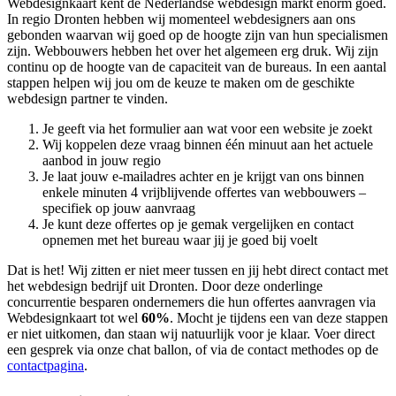
Webdesignkaart kent de Nederlandse webdesign markt enorm goed.
In regio Dronten hebben wij momenteel
webdesigners aan ons
gebonden waarvan wij goed op de hoogte zijn van hun specialismen
zijn. Webbouwers hebben het over het algemeen erg druk. Wij zijn
continu op de hoogte van de capaciteit van de bureaus. In een aantal
stappen helpen wij jou om de keuze te maken om de geschikte
webdesign partner te vinden.
Je geeft via het formulier aan wat voor een website je zoekt
Wij koppelen deze vraag binnen één minuut aan het actuele
aanbod in jouw regio
Je laat jouw e-mailadres achter en je krijgt van ons binnen
enkele minuten 4 vrijblijvende offertes van webbouwers –
specifiek op jouw aanvraag
Je kunt deze offertes op je gemak vergelijken en contact
opnemen met het bureau waar jij je goed bij voelt
Dat is het! Wij zitten er niet meer tussen en jij hebt direct contact met
het webdesign bedrijf uit Dronten. Door deze onderlinge
concurrentie besparen ondernemers die hun offertes aanvragen via
Webdesignkaart tot wel
60%
. Mocht je tijdens een van deze stappen
er niet uitkomen, dan staan wij natuurlijk voor je klaar. Voer direct
een gesprek via onze chat ballon, of via de contact methodes op de
contactpagina
.