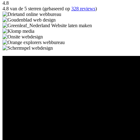
4.8
4.8 van de 5 sterren (gebaseerd op
328 reviews
)