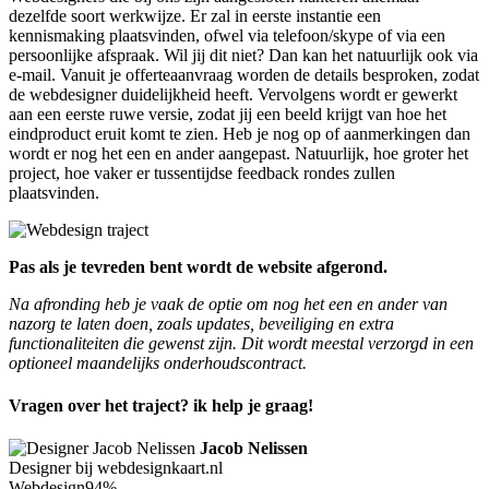
dezelfde soort werkwijze. Er zal in eerste instantie een
kennismaking plaatsvinden, ofwel via telefoon/skype of via een
persoonlijke afspraak. Wil jij dit niet? Dan kan het natuurlijk ook via
e-mail. Vanuit je offerteaanvraag worden de details besproken, zodat
de webdesigner duidelijkheid heeft. Vervolgens wordt er gewerkt
aan een eerste ruwe versie, zodat jij een beeld krijgt van hoe het
eindproduct eruit komt te zien. Heb je nog op of aanmerkingen dan
wordt er nog het een en ander aangepast. Natuurlijk, hoe groter het
project, hoe vaker er tussentijdse feedback rondes zullen
plaatsvinden.
Pas als je tevreden bent wordt de website afgerond.
Na afronding heb je vaak de optie om nog het een en ander van
nazorg te laten doen, zoals updates, beveiliging en extra
functionaliteiten die gewenst zijn. Dit wordt meestal verzorgd in een
optioneel maandelijks onderhoudscontract.
Vragen over het traject? ik help je graag!
Jacob Nelissen
Designer bij webdesignkaart.nl
Webdesign
94%