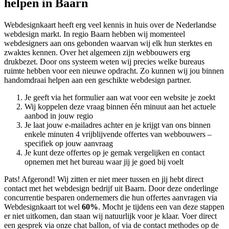
helpen in Baarn
Webdesignkaart heeft erg veel kennis in huis over de Nederlandse
webdesign markt. In regio Baarn hebben wij momenteel
webdesigners aan ons gebonden waarvan wij elk hun sterktes en
zwaktes kennen. Over het algemeen zijn webbouwers erg
drukbezet. Door ons systeem weten wij precies welke bureaus
ruimte hebben voor een nieuwe opdracht. Zo kunnen wij jou binnen
handomdraai helpen aan een geschikte webdesign partner.
Je geeft via het formulier aan wat voor een website je zoekt
Wij koppelen deze vraag binnen één minuut aan het actuele
aanbod in jouw regio
Je laat jouw e-mailadres achter en je krijgt van ons binnen
enkele minuten 4 vrijblijvende offertes van webbouwers –
specifiek op jouw aanvraag
Je kunt deze offertes op je gemak vergelijken en contact
opnemen met het bureau waar jij je goed bij voelt
Pats! Afgerond! Wij zitten er niet meer tussen en jij hebt direct
contact met het webdesign bedrijf uit Baarn. Door deze onderlinge
concurrentie besparen ondernemers die hun offertes aanvragen via
Webdesignkaart tot wel
60%
. Mocht je tijdens een van deze stappen
er niet uitkomen, dan staan wij natuurlijk voor je klaar. Voer direct
een gesprek via onze chat ballon, of via de contact methodes op de