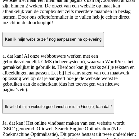
website met maar een klein aantal pagina’s kan bijvoorbeeld al klaar
zijn binnen 2 weken. De opzet van een website op maat kan
afhankelijk van de complexiteit zelfs meerdere maanden in beslag
nemen. Door ons offerteformulier in te vullen heb je echter direct
inzicht in de doorlooptijd!
Kan ik mijn website zelf nog aanpassen na oplevering
a, dat kan! Al onze webbouwers werken met een
gebruiksvriendelijk CMS (beheersysteem), waarvan WordPress het
gemakkelijkst in gebruik is. Hierdoor kan jij straks zelf je teksten en
afbeeldingen aanpassen. Let bij het aanvragen van een maatwerk
oplossing wel op dat je aangeeft hoe je de website wenst te
gebruiken aan de achterkant (dus het toevoegen van nieuwe
pagina’s etc).
Ik wil dat mijn website goed vindbaar is in Google, kan dat?
Ja, dat kan! Het online vindbaar maken van een website wordt
‘SEO’ genoemd. Oftewel, Search Engine Optimization (NL:
Zoekmachine Optimalisatie). Dit proces bestaat uit twee onderdelen: